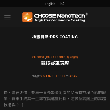
English
中文
標籤目錄:
DRS COATING
DURALBOND案例分享
為什麼沉思者雕像都不會髒？
背後功臣就是藝術裝置鍍膜
CHOOSE
,
DURALBOND
,
九大領域
競技賽車鍍膜
沉思者，是奧古斯特·羅丹與其學生用大理石和石
膏製作的雕像，目前全世界共有46座沉思者雕像，
張貼於
2021 年 3 月 30 日
由
ADAM
當中有21座是羅 [...] [...]
繼續閱讀
→
快，還要更快。賽車一直是緊張刺激的又帶有神秘色彩的職
業。賽車手終其一生都在與速度比拚，追求至高無上的高超
技術與 […]