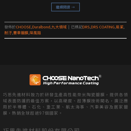
繼續閱讀
→
發佈於
CHOOSE
,
Duralbond
,
九大領域
|
已標記
DRS
,
DRS COATING
,
易潔
,
耐汙
,
賽車鍍膜
,
降風阻
巧思先進材料致力於研發生產高性能奈米陶瓷鍍膜，提供各領
域表面防護的最佳方案，以高硬度、超薄膜技術聞名，廣泛應
用於半導體、石化、重工業、航太海事、汽車美容及居家鍍
膜，熱銷全球超過97個國家。
巧思先進材料股份有限公司