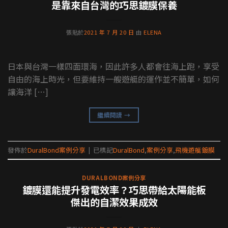
是靠來自台灣的巧思鍍膜保養
張貼於
2021 年 7 月 20 日
由
ELENA
日本與台灣一樣四面環海，因此許多人都會往海上跑，享受
自由的海上時光，但要維持一艘遊艇的運作並不簡單，如何
讓海洋 […]
繼續閱讀
→
發佈於
DuralBond案例分享
|
已標記
DuralBond
,
案例分享
,
飛機遊艇鍍膜
DURALBOND案例分享
鍍膜還能提升發電效率？巧思帶給太陽能板
傑出的自潔效果成效