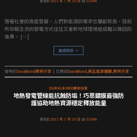
張貼於
2021 年 7 月 20 日
由
ELENA
隨著社會的高度發展，人們對能源的需求也屢創新高，目前
所仰賴主流的發電方式往往又會對地球環境造成難以挽回的
後果。 […]
繼續閱讀
→
發佈於
DuralBond案例分享
|
已標記
DuralBond
,
再生能源鍍膜
,
案例分享
DURALBOND案例分享
地熱發電管線能抗蝕防垢！巧思鍍膜最強防
護協助地熱資源穩定釋放能量
張貼於
2021 年 7 月 20 日
由
ELENA