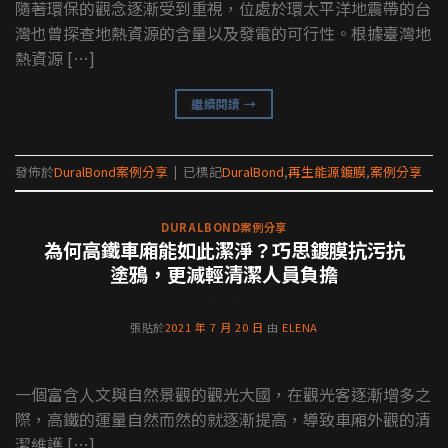
隨著環保的觀念逐漸受到重視，位處於環太平洋地震帶的台
灣也曾探查地熱資源的含量以及發電的可行性。根據臺灣地
熱資源 […]
繼續閱讀
→
發佈於
DuralBond案例分享
|
已標記
DuralBond
,
再生能源鍍膜
,
案例分享
DURALBOND案例分享
為何高鐵車廂能如此潔淨？巧思鍍膜抗污抗
塗鴉，更減輕清潔人員負擔
張貼於
2021 年 7 月 20 日
由
ELENA
一個富含人文與自然景觀的觀光大國，在觀光客逐漸增多之
際，高鐵的運量自然而然的就逐漸提高，導致車廂外觀的清
潔維護 […]