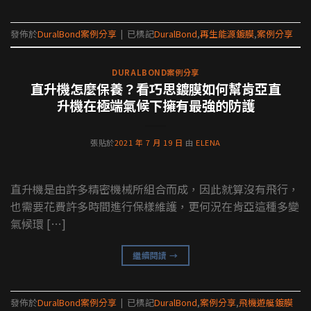
發佈於
DuralBond案例分享
|
已標記
DuralBond
,
再生能源鍍膜
,
案例分享
DURALBOND案例分享
直升機怎麼保養？看巧思鍍膜如何幫肯亞直
升機在極端氣候下擁有最強的防護
張貼於
2021 年 7 月 19 日
由
ELENA
直升機是由許多精密機械所組合而成，因此就算沒有飛行，
也需要花費許多時間進行保樣維護，更何況在肯亞這種多變
氣候環 […]
繼續閱讀
→
發佈於
DuralBond案例分享
|
已標記
DuralBond
,
案例分享
,
飛機遊艇鍍膜