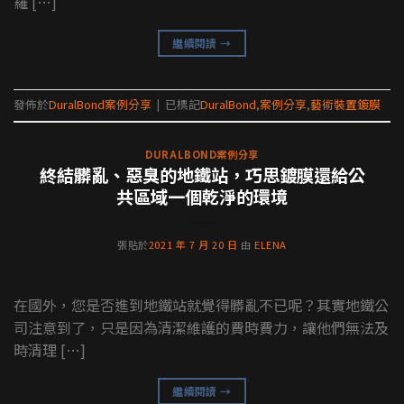
羅 […]
繼續閱讀
→
發佈於
DuralBond案例分享
|
已標記
DuralBond
,
案例分享
,
藝術裝置鍍膜
DURALBOND案例分享
終結髒亂、惡臭的地鐵站，巧思鍍膜還給公
共區域一個乾淨的環境
張貼於
2021 年 7 月 20 日
由
ELENA
在國外，您是否進到地鐵站就覺得髒亂不已呢？其實地鐵公
司注意到了，只是因為清潔維護的費時費力，讓他們無法及
時清理 […]
繼續閱讀
→