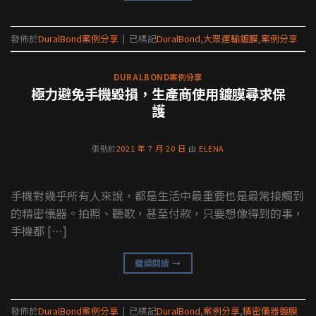
發佈於
DuralBond案例分享
|
已標記
DuralBond
,
大眾運輸鍍膜
,
案例分享
DURALBOND案例分享
極力避免手機毀損，生產商使用鍍膜尋求保
護
張貼於
2021 年 7 月 20 日
由
ELENA
手機對幾乎所有人來說，都是生活中最重要也是最常接觸到
的精密儀器。拍照、聽歌，甚至付款，只要想像得到的事，
手機都 […]
繼續閱讀
→
發佈於
DuralBond案例分享
|
已標記
DuralBond
,
案例分享
,
精密儀器鍍膜