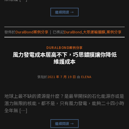
繼續閱讀
→
發佈於
DuralBond案例分享
|
已標記
DuralBond
,
大眾運輸鍍膜
,
案例分享
DURALBOND案例分享
風力發電成本居高不下，巧思鍍膜讓你降低
維護成本
張貼於
2021 年 7 月 19 日
由
ELENA
地球上最不缺的資源是什麼？是最早開採的石化能源亦或是
潛力無限的核能。都不是，只有風力發電，能夠二十四小時
全年無 […]
繼續閱讀
→