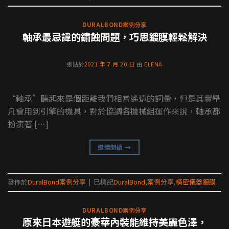
DURALBOND案例分享
軸承最忌諱的鏽蝕問題，巧思鍍膜輕鬆解決
張貼於
2021 年 7 月 20 日
由
ELENA
“軸承”聽起來是個距離我們相當遙遠的詞彙，但是其實舉
凡會用到引擎的機具，對於協調各機械組運作來說，軸承都
扮演著 […]
繼續閱讀
→
發佈於
DuralBond案例分享
|
已標記
DuralBond
,
案例分享
,
精密儀器鍍膜
DURALBOND案例分享
原來日本遊艇的豪華內裝能維持美麗色澤，