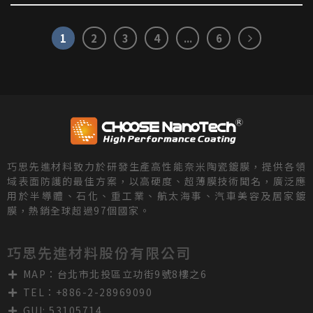
1
2
3
4
...
6
巧思先進材料致力於研發生產高性能奈米陶瓷鍍膜，提供各領
域表面防護的最佳方案，以高硬度、超薄膜技術聞名，廣泛應
用於半導體、石化、重工業、航太海事、汽車美容及居家鍍
膜，熱銷全球超過97個國家。
巧思先進材料股份有限公司
MAP：台北市北投區立功街9號8樓之6
TEL：+886-2-28969090
GUI: 53105714