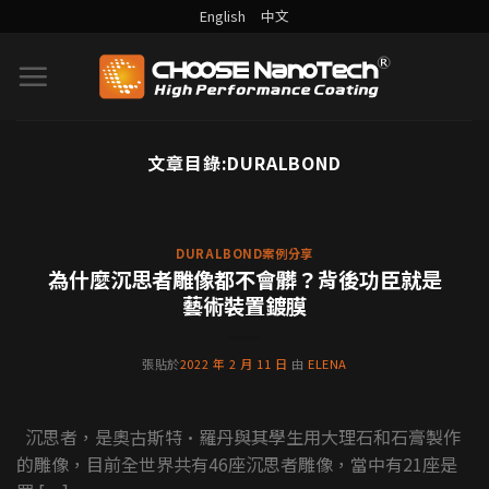
English
中文
文章目錄:
DURALBOND
DURALBOND案例分享
為什麼沉思者雕像都不會髒？
背後功臣就是藝術裝置鍍膜
DURALBOND案例分享
為什麼沉思者雕像都不會髒？背後功臣就是
沉思者，是奧古斯特·羅丹與其學生用大理石和石
藝術裝置鍍膜
膏製作的雕像，目前全世界共有46座沉思者雕像，
當中有21座是羅 [...] [...]
張貼於
2022 年 2 月 11 日
由
ELENA
繼續閱讀
→
沉思者，是奧古斯特·羅丹與其學生用大理石和石膏製作
的雕像，目前全世界共有46座沉思者雕像，當中有21座是