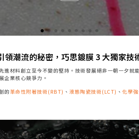
引領潮流的秘密，巧思鍍膜 3 大獨家技
先進材料創立至今不變的堅持。技術發展絕非一朝一夕就
展企業核心競爭力。
創的
革命性附著技術(RBT)
、
液態陶瓷技術(LCT)
、
化學強