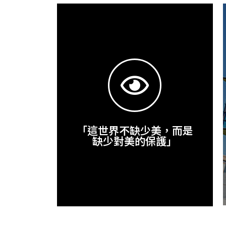
焚化廠
式集塵器，它是廢氣處理設備，廢氣
活，讓鍍膜防護延伸至你我生活之中。
數的廢氣懸浮粒子，均在這個階段被
望提供更便利、更舒適、更美好的生
放許可的氣體再排放大氣之中，在處
巧思持續發展領先全球的鍍膜技術，期
高溫以及強酸氣體，長久下來會腐蝕
將保護重新定義
，甚至是要再花費高成本更新。
「這世界不缺少美，而是
缺少對美的保護」
more