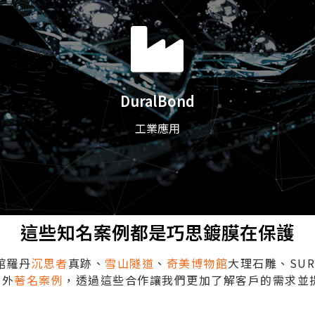
DuralBond
工業應用
這些知名案例都是巧思鍍膜在保護
館羅丹
沉思者
真跡、
雪山隧道
、
奇美博物館
大理石雕、SUR
內外
著名案例
，透過這些合作讓我們更加了解客戶的需求並