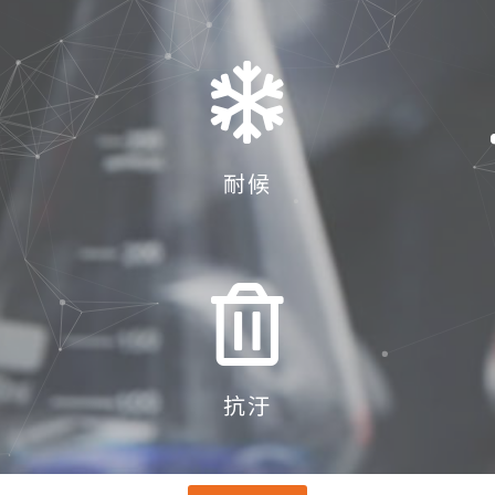
耐候
抗汙