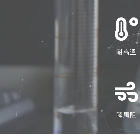
耐高溫
降風阻