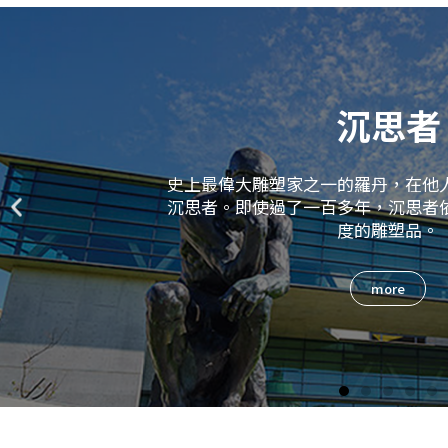
沉思者
史上最偉大雕塑家之一的羅丹，在他
沉思者。即使過了一百多年，沉思者
度的雕塑品。
more