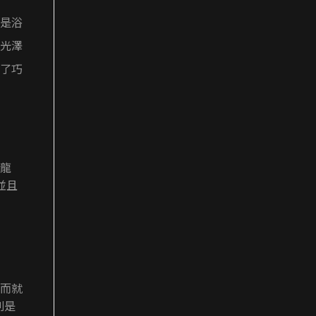
是浴
光澤
了巧
龍
並且
而就
別是