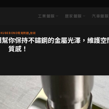
工業鍍膜
居家鍍膜
汽車鍍膜
KUBEBOND常見問題
,
技術
膜幫你保持不鏽鋼的金屬光澤，維護空
質感！