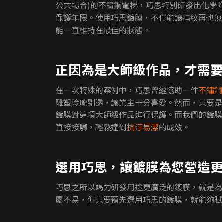
公共場合)的不鏽鋼電梯，巧思特別研發出化學附
保護年限。使用巧思鍍膜，不僅能讓指紋再也無
能一直維持在最佳的狀態。
正因為是大師級作品，才需
在一次特殊的案例中，巧思曾經協助一件
不鏽鋼
雕塑玲瓏剔透，讓業主十分喜愛。然而，只要是
鍍膜對這項大師級作品進行保護。而我們的鍍膜
直接接觸，輕鬆達到
抗汙
易潔
的成效。
選用巧思，讓鍍膜為您營造
巧思之所以竭力研發用途更廣泛的鍍膜，就是為
屬不易，但只要預先選用巧思的鍍膜，就能夠賦