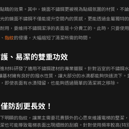
點睛的效果。其中，鏡面不鏽鋼更被視為點綴氛圍的材質，不論
光的鏡面不鏽鋼不僅能提升空間內的質感，更能透過金屬獨特的
耐用，要維持不鏽鋼潔淨的表面是十分費工的。此時，只要使用
、
指紋
的侵擾，大幅縮短了清潔所需的時間。
防護、易潔的雙重功效
進材料研發了適用不鏽鋼建材的專業鍍膜。針對浴室的不鏽鋼水
，讓基材擁有良好的撥水性質，讓大部分的水滴都能夠快速流下。
，即使表面有水漬殘留，也能夠透過簡單的清潔將之移除。
不僅防刮更長效！
下明顯的指紋，讓業主需要花費額外的心思來維護電梯的整潔，
潔也可能導致電梯表面出現細微的刮痕。針對使用頻率較高(特