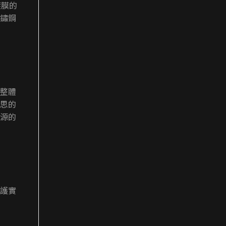
鍍膜的
鏽鋼
整體
思的
源的
護實