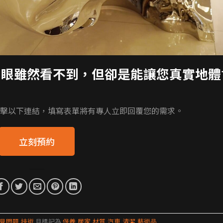
肉眼雖然看不到，但卻是能讓您真實地體
擊以下連結，填寫表單將有專人立即回覆您的需求。
立刻預約
常見問題
,
技術
且標記為
保養
,
居家
,
材質
,
汽車
,
清潔
,
藝術品
.