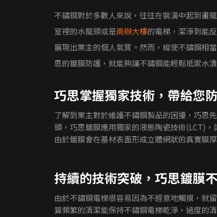
不鏽鋼對於多數人來說，往往在裝潢中起到畫龍
室裡的水龍頭或是
商辦大樓
的電梯，潔淨到能反
展現出業主的個人氣質。然而，縱使不鏽鋼相當
思的鍍膜防護，就能夠讓不鏽鋼能輕鬆抵禦水漬
巧思掌握獨家技術，帶給您
了解到業主對於維護不鏽鋼製品的困擾，巧思先
頭，巧思鍍膜應用獨家的液態陶瓷技術(LCT)
由於鍍膜會在基材表面形成立體網狀的真實膜厚
持續的技術突破，巧思鍍膜
由於不鏽鋼電梯很容易因為不經意地觸摸，就留
算頻繁的清潔能保持不鏽鋼電梯乾淨，過度的清