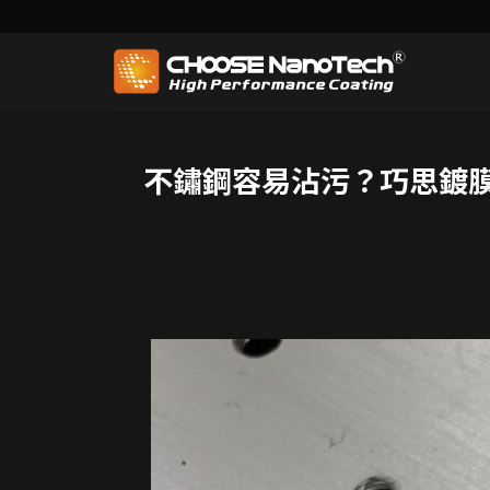
不鏽鋼容易沾污？巧思鍍