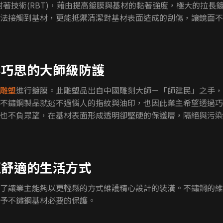
著技術(RBT)，藉由提高鍍膜與基材的黏著強度，極大的拉長
法接觸到基材，更能抵禦清潔對基材表面造成的刮傷，讓鏡面不
要巧思的大師級防護
雕塑
進行鍍膜。此雕塑品出自中國雕刻大師－「師建民」之手，
不鏽鋼製品就逃不過惱人的指紋與油印，也因此業主希望透過巧
也不負眾望，在基材表面形成透明卻堅硬的保護層，隔絕與污染
更舒適的生活方式
了讓業主能夠以更輕鬆的方式維護精心設計的裝潢。不鏽鋼的維
予不鏽鋼基材必要的保護。