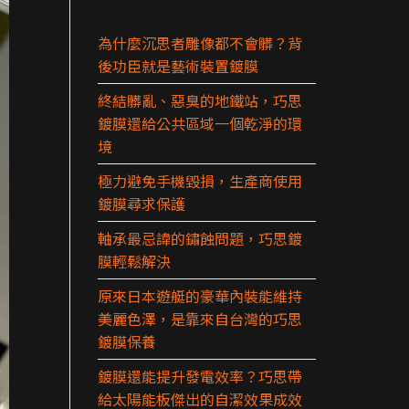
為什麼沉思者雕像都不會髒？背
後功臣就是藝術裝置鍍膜
終結髒亂、惡臭的地鐵站，巧思
鍍膜還給公共區域一個乾淨的環
境
極力避免手機毀損，生產商使用
鍍膜尋求保護
軸承最忌諱的鏽蝕問題，巧思鍍
膜輕鬆解決
原來日本遊艇的豪華內裝能維持
美麗色澤，是靠來自台灣的巧思
鍍膜保養
鍍膜還能提升發電效率？巧思帶
給太陽能板傑出的自潔效果成效