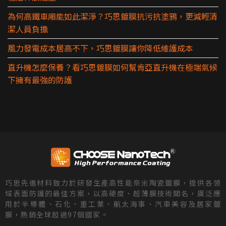
為何高鐵車廂能如此潔淨？巧思鍍膜抗污抗塗鴉，更減輕清
潔人員負擔
風力發電成本居高不下，巧思鍍膜讓你降低維護成本
直升機怎麼保養？看巧思鍍膜如何幫肯亞直升機在極端氣候
下擁有最強的防護
巧思先進材料致力於研發生產高性能奈米陶瓷鍍膜，提供各領
域表面防護的最佳方案，以高硬度、超薄膜技術聞名，廣泛應
用於半導體、石化、重工業、航太海事、汽車美容及居家鍍
膜，熱銷全球超過97個國家。