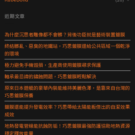
近期文章
為什麼沉思者雕像都不會髒？背後功臣就是藝術裝置鍍膜
終結髒亂、惡臭的地鐵站，巧思鍍膜還給公共區域一個乾淨
的環境
極力避免手機毀損，生產商使用鍍膜尋求保護
軸承最忌諱的鏽蝕問題，巧思鍍膜輕鬆解決
原來日本遊艇的豪華內裝能維持美麗色澤，是靠來自台灣的
巧思鍍膜保養
鍍膜還能提升發電效率？巧思帶給太陽能板傑出的自潔效果
成效
地熱發電管線能抗蝕防垢！巧思鍍膜最強防護協助地熱資源
穩定釋放能量