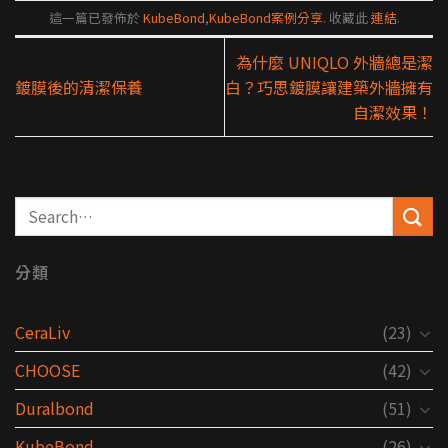
這一篇已發佈於
KubeBond
,
KubeBond案例分享
. 收藏此
連結
.
為什麼 UNIQLO 外牆總是潔
鍍膜後的清潔保養
白？巧思鍍膜讓建築外牆擁有
自潔效果！
分類
CeraLiv
(23)
CHOOSE
(42)
Duralbond
(51)
KubeBond
(26)