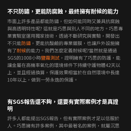
不只防鏽，更能防腐蝕，最終擁有耐候的能力
市面上許多產品都能防鏽，但如何能同時又兼具抗腐蝕
與高透明特性呢? 這就是巧思與別人不同的地方。巧思專
業實驗室運用獨家技術，透過不斷研究與實驗，開發出
不只能
防鏽
，更能抗酸鹼的專業鍍膜，也讓戶外設施擁
有了
耐候
的能力。我們怎麼定義耐候呢?當然就是通過
SGS的1008小時
鹽霧測試
，證明擁有了巧思的防護，能
讓金屬在高機率氧化的環境條件下持續守護物體42天以
上，並且經過換算，保護效果相當於在自然環境中長達
10年以上，做到一勞永逸的保護。
有SGS報告還不夠，還要有實際案例才是真證
明
許多人都能提出SGS報告，但有實際案例才足以信服於
人。巧思擁有許多案例，其中最著名的案例，就屬沉思