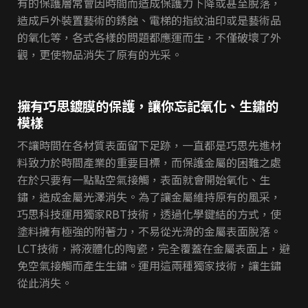
有的保護層常會因時間而造成保護力下降或甚至脫落，
造成戶外裝置藝術的銹蝕、電梯的指紋油印或是藝術品
的氧化等，各式各樣的問題都應運而生，不僅破壞了外
觀，更使物品消失了原有的光采。
擁有巧思鍍膜的保護，讓你忘記氧化、生鏽的
模樣
不讓時間在各材質表面留下足跡，一直都是巧思先進材
料致力於時間產業的重要目標，而保護金屬的困難之處
在於只要有一點點空氣接觸，表面就會開始氧化、生
鏽，造成金屬光澤消失。為了讓金屬維持原有的風采，
巧思科技運用獨家RBT技術，透過化學鍵結的方式，使
塗料擁有極強的附著力，不易從光滑的金屬表面脫落。
LCT技術，將液體化的陶瓷，完全覆蓋在金屬表面上，避
免空氣接觸而產生生鏽。運用這兩種獨家技術，讓生鏽
從此消失。