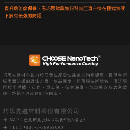
直升機怎麼保養？看巧思鍍膜如何幫肯亞直升機在極端氣候
下擁有最強的防護
巧思先進材料致力於研發生產高性能奈米陶瓷鍍膜，提供各領
域表面防護的最佳方案，以高硬度、超薄膜技術聞名，廣泛應
用於半導體、石化、重工業、航太海事、汽車美容及居家鍍
膜，熱銷全球超過97個國家。
巧思先進材料股份有限公司
MAP：台北市北投區立功街9號8樓之6
TEL：+886-2-28969090