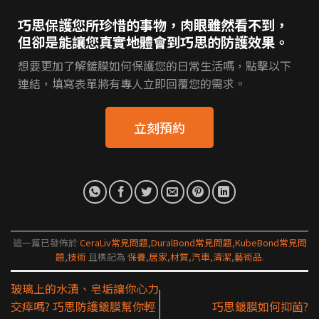
巧思保護您所珍惜的事物，肉眼雖然看不到，
但卻是能讓您真實地體會到巧思的防護效果。
想要更加了解鍍膜如何保護您的日常生活嗎，點擊以下
連結，填寫表單將有專人立即回覆您的需求。
立刻預約
這一篇已發佈於
CeraLiv常見問題
,
DuralBond常見問題
,
KubeBond常見問
題
,
技術
且標記為
保養
,
居家
,
材質
,
汽車
,
清潔
,
藝術品
.
玻璃上的水漬、皂垢讓你心力
交瘁嗎? 巧思防護鍍膜幫你輕
巧思鍍膜如何抑菌?