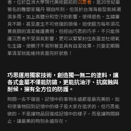
者。位於亞洲大學現代美術館前的
沉思者
，是20世紀最
著名的雕塑家羅丹 親自所刻，但苦於台灣海島型氣候潮
濕多雨，加上高鹽分和空汙的影響，使得退色、生鏽屢
見不顯，甚至產生不可修復的損傷，迫使館方每年須花
費高額的清潔維護費用，但經由巧思的巧手，不只能保
護沉思者不受濕氣影響，更可以緊緊封住表面並杜絕氧
化生鏽、使髒汙不易附著並具有自潔效果，只要定期簡
單清潔就能維持表面完好狀態！
巧思運用獨家技術，創造獨一無二的塗料，讓
各式金屬不僅能防鏽，更能抗油汙、抗腐蝕與
耐候，擁有全方位的防護。
時間一去不復返，記憶中的事物永遠都是最完美的，如
何使事物回到記憶中的樣子是大家在追求的，但巧思能
做的，不是讓物品回復成記憶中的樣子，而是讓時間靜
止，讓最美的時刻永遠存在。