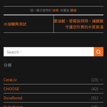
這一篇已發佈於
技術
. 收藏此
連結
.
跟油膩、發霉說拜拜，讓鍍膜
水接觸角測試
守護您珍貴的木質裝潢
分類
CeraLiv
(23)
CHOOSE
(42)
Duralbond
(51)
KubeBond
(26)