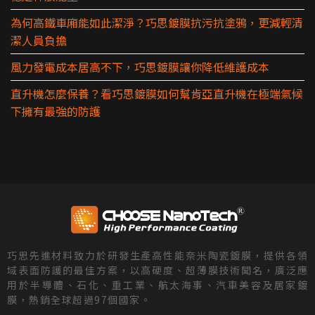
為何高鐵車廂能如此潔淨？巧思鍍膜抗污抗塗鴉，更減輕清
潔人員負擔
風力發電成本居高不下，巧思鍍膜讓你降低維護成本
直升機怎麼保養？看巧思鍍膜如何幫肯亞直升機在極端氣候
下擁有最強的防護
巧思先進材料致力於研發生產高性能奈米陶瓷鍍膜，提供各領
域表面防護的最佳方案，以高硬度、超薄膜技術聞名，廣泛應
用於半導體、石化、重工業、航太海事、汽車美容及居家鍍
膜，熱銷全球超過97個國家。