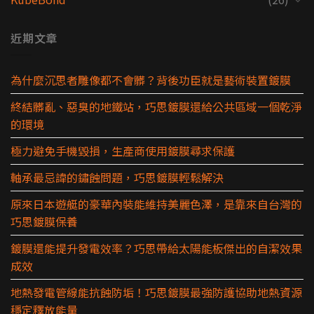
近期文章
為什麼沉思者雕像都不會髒？背後功臣就是藝術裝置鍍膜
終結髒亂、惡臭的地鐵站，巧思鍍膜還給公共區域一個乾淨
的環境
極力避免手機毀損，生產商使用鍍膜尋求保護
軸承最忌諱的鏽蝕問題，巧思鍍膜輕鬆解決
原來日本遊艇的豪華內裝能維持美麗色澤，是靠來自台灣的
巧思鍍膜保養
鍍膜還能提升發電效率？巧思帶給太陽能板傑出的自潔效果
成效
地熱發電管線能抗蝕防垢！巧思鍍膜最強防護協助地熱資源
穩定釋放能量