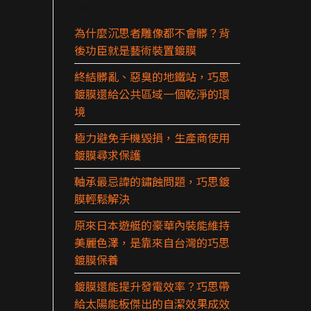
為什麼沉思者雕像都不會髒？背
後功臣就是藝術裝置鍍膜
終結髒亂、惡臭的地鐵站，巧思
鍍膜還給公共區域一個乾淨的環
境
極力避免手機毀損，生產商使用
鍍膜尋求保護
軸承最忌諱的鏽蝕問題，巧思鍍
膜輕鬆解決
原來日本遊艇的豪華內裝能維持
美麗色澤，是靠來自台灣的巧思
鍍膜保養
鍍膜還能提升發電效率？巧思帶
給太陽能板傑出的自潔效果成效