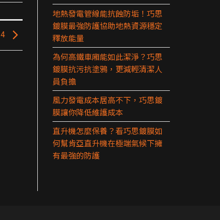
地熱發電管線能抗蝕防垢！巧思
鍍膜最強防護協助地熱資源穩定
-4
釋放能量
為何高鐵車廂能如此潔淨？巧思
鍍膜抗污抗塗鴉，更減輕清潔人
員負擔
風力發電成本居高不下，巧思鍍
膜讓你降低維護成本
直升機怎麼保養？看巧思鍍膜如
何幫肯亞直升機在極端氣候下擁
有最強的防護