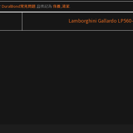
於
DuralBond常見問題
且標記為
保養
,
清潔
.
Lamborghini Gallardo LP560