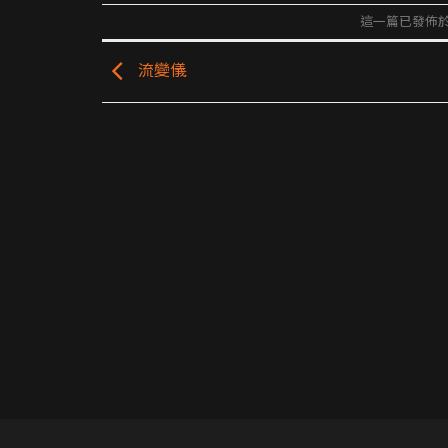
這一篇已發佈
流變儀