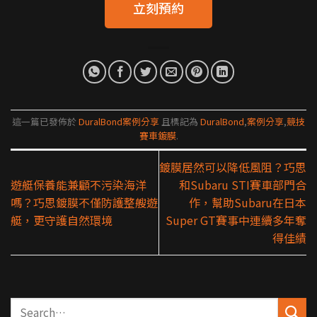
立刻預約
這一篇已發佈於
DuralBond案例分享
且標記為
DuralBond
,
案例分享
,
競技
賽車鍍膜
.
鍍膜居然可以降低風阻？巧思
遊艇保養能兼顧不污染海洋
和Subaru STI賽車部門合
嗎？巧思鍍膜不僅防護整艘遊
作，幫助Subaru在日本
艇，更守護自然環境
Super GT賽事中連續多年奪
得佳績