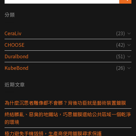
分類
CeraLiv
(23)
CHOOSE
(42)
Duralbond
(51)
KubeBond
(26)
近期文章
為什麼沉思者雕像都不會髒？背後功臣就是藝術裝置鍍膜
終結髒亂、惡臭的地鐵站，巧思鍍膜還給公共區域一個乾淨
的環境
極力避免手機毀損，生產商使用鍍膜尋求保護