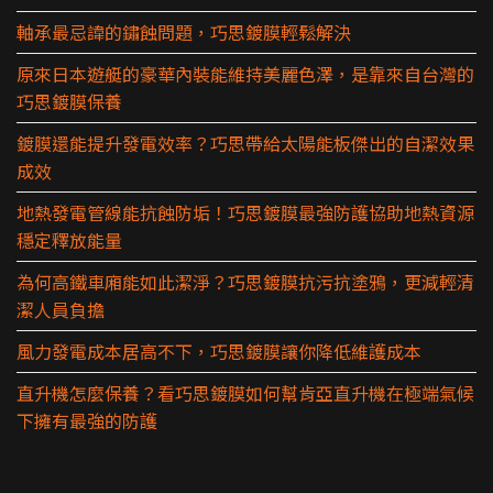
軸承最忌諱的鏽蝕問題，巧思鍍膜輕鬆解決
原來日本遊艇的豪華內裝能維持美麗色澤，是靠來自台灣的
巧思鍍膜保養
鍍膜還能提升發電效率？巧思帶給太陽能板傑出的自潔效果
成效
地熱發電管線能抗蝕防垢！巧思鍍膜最強防護協助地熱資源
穩定釋放能量
為何高鐵車廂能如此潔淨？巧思鍍膜抗污抗塗鴉，更減輕清
潔人員負擔
風力發電成本居高不下，巧思鍍膜讓你降低維護成本
直升機怎麼保養？看巧思鍍膜如何幫肯亞直升機在極端氣候
下擁有最強的防護