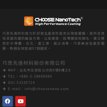
巧思先進材料致力於研發生產高性能奈米陶瓷鍍膜，提供各領
域表面防護的最佳方案，以高硬度、超薄膜技術聞名，廣泛應
用於半導體、石化、重工業、航太海事、汽車美容及居家鍍
膜，熱銷全球超過97個國家。
巧思先進材料股份有限公司
MAP：台北市北投區立功街9號8樓之6
TEL：+886-2-28969090
GUI: 53105714
E-mail：
info@choosenano.com