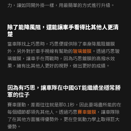
力，讓如同開外掛一樣，用最簡單的方式進行升級。
除了能降風阻，還能讓車手看得比其他人更清
楚
當車隊找上巧思時，巧思便提供除了車身降風阻鍍膜
外，另外對於車手視線有幫助的
玻璃鍍膜
。透過巧思玻
璃鍍膜，讓車手在雨戰時，因為巧思鍍膜的高撥水效
果，擁有比其他人更好的視野，做出更好的成績。
因為有巧思，讓車隊在中國GT能繼續坐穩常勝
軍的位子
賽車運動，差距往往就是那0.1秒，因此要竭盡所能的在
每個細節都領先其他人。透過巧思
賽車鍍膜
，讓車隊除
了在其他方面獲得優勢外，更在空氣動力學上取得巨大
優勢。