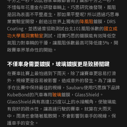
不惜每年花重金在研發車輛上。巧思研究後發現，風阻
是因為表面不平整產生，那如果平整呢? 所以透過巧思專
業實驗室開發，創造出世界上獨有的
降風阻
鍍膜，DRS
Coating，並透過曾協助測試台北101風阻係數的
國立成
功大學風洞實驗室
測試，證實巧思的鍍膜能有效降低空
氣阻力對車輛的干擾，讓風阻係數最高可降低達5%，開
啟賽車界革命性的開始。
不僅車身需要鍍膜，玻璃鍍膜更是致勝關鍵
在賽車比賽上最怕遇到下雨天，除了讓賽車更容易打滑
外，視線更是容易被影響，造成意外的發生。為了讓車
手在比賽中保持最佳的視線，Saubaru使用巧思旗下品牌
KubeBond的汽車專用
玻璃
鍍膜，GlassShield。
GlassShield具有高達125度以上的水接觸角，使玻璃能
有良好的疏水性，讓高速行駛的賽車，就算在大雨天
中，雨滴也會隨著風散開，不會影響到車手的視線，保
護車手的安全。