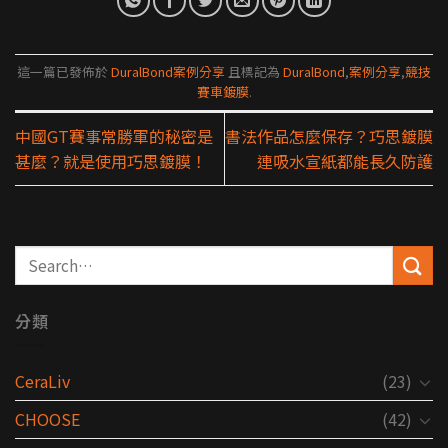
這一篇已發佈於
DuralBond案例分享
且標記為
DuralBond
,
案例分享
,
競技
賽車鍍膜
.
中國GT賽事常勝軍的秘密是
書法作品怎麼保存？巧思鍍膜
甚麼？就是使用巧思鍍膜！
連吸水宣紙都能長久防護
分類
CeraLiv
(23)
CHOOSE
(42)