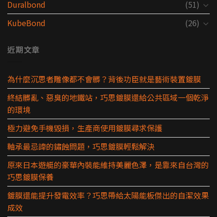
Duralbond
(51)
KubeBond
(26)
近期文章
為什麼沉思者雕像都不會髒？背後功臣就是藝術裝置鍍膜
終結髒亂、惡臭的地鐵站，巧思鍍膜還給公共區域一個乾淨
的環境
極力避免手機毀損，生產商使用鍍膜尋求保護
軸承最忌諱的鏽蝕問題，巧思鍍膜輕鬆解決
原來日本遊艇的豪華內裝能維持美麗色澤，是靠來自台灣的
巧思鍍膜保養
鍍膜還能提升發電效率？巧思帶給太陽能板傑出的自潔效果
成效