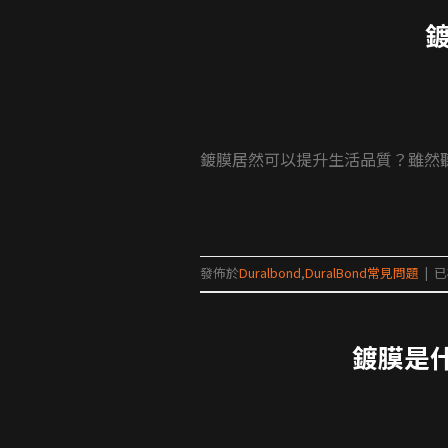
鍍膜居然可以提升生活品質？雖然聽
發佈於
Duralbond
,
DuralBond常見問題
|
已
鍍膜是