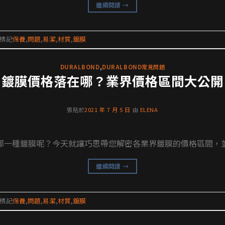
繼續閱讀
→
標記
保養
,
問題
,
易潔
,
材質
,
鍍膜
DURALBOND
,
DURALBOND常見問題
鍍膜價格落在哪？業界價格區間大公開
張貼於
2021 年 7 月 5 日
由
ELENA
一種鍍膜呢？今天就讓巧思帶您解密各業界鍍膜的價格區間，並分
繼續閱讀
→
標記
保養
,
問題
,
易潔
,
材質
,
鍍膜