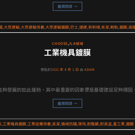
繼續閱讀
→
鐵
,
大眾運輸
,
大眾運輸保養
,
大眾運輸鍍膜
,
巴士
,
捷運
,
新幹線
,
易潔
,
輕軌
,
鍍膜
,
高
CHOOSE
,
九大領域
工業機具鍍膜
張貼於
2021 年 4 月 1 日
由
ADAM
夠發展的如此蓬勃，其中最重要的因素便是基礎建設足夠穩固。重
繼續閱讀
→
料
,
工業機具鍍膜
,
工業設備保養
,
易潔
,
機械防鏽
,
環保
,
耐酸鹼
,
耐高溫
,
重工業
,
鍍膜