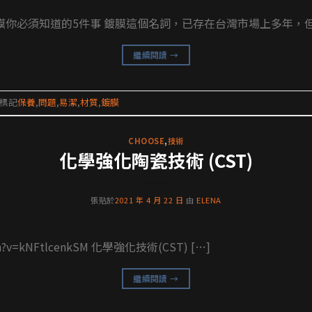
你必須知道的5件事 鍍膜這個名詞，已存在台灣市場上多年，但是
繼續閱讀
→
標記
保養
,
問題
,
易潔
,
材質
,
鍍膜
CHOOSE
,
技術
化學強化陶瓷技術 (CST)
張貼於
2021 年 4 月 22 日
由
ELENA
tch?v=kNFtlcenkSM 化學強化技術(CST) […]
繼續閱讀
→