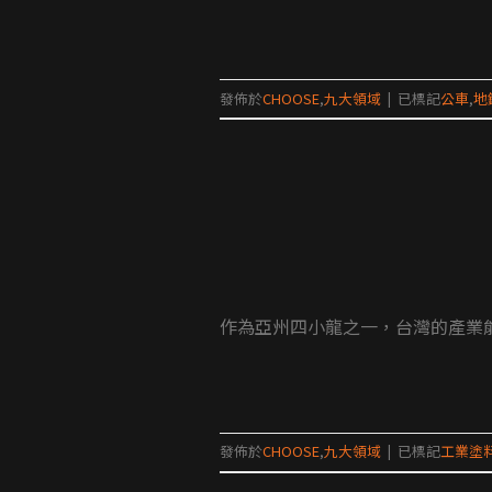
發佈於
CHOOSE
,
九大領域
|
已標記
公車
,
地
作為亞州四小龍之一，台灣的產業能
發佈於
CHOOSE
,
九大領域
|
已標記
工業塗