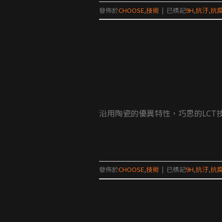
發佈於
CHOOSE
,
技術
|
已標記
9H
,
抗汙
,
抗
沿用陶瓷的優異特性，巧思的LCT
發佈於
CHOOSE
,
技術
|
已標記
9H
,
抗汙
,
抗