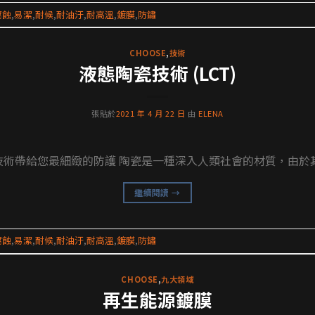
腐蝕
,
易潔
,
耐候
,
耐油汙
,
耐高溫
,
鍍膜
,
防鏽
CHOOSE
,
技術
液態陶瓷技術 (LCT)
張貼於
2021 年 4 月 22 日
由
ELENA
技術帶給您最細緻的防護 陶瓷是一種深入人類社會的材質，由於其
繼續閱讀
→
腐蝕
,
易潔
,
耐候
,
耐油汙
,
耐高溫
,
鍍膜
,
防鏽
CHOOSE
,
九大領域
再生能源鍍膜