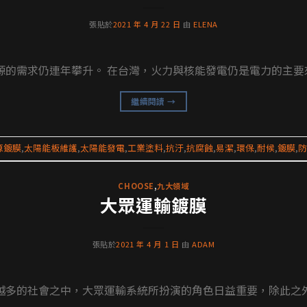
張貼於
2021 年 4 月 22 日
由
ELENA
的需求仍連年攀升。 在台灣，火力與核能發電仍是電力的主要來
繼續閱讀
→
源鍍膜
,
太陽能板維護
,
太陽能發電
,
工業塗料
,
抗汙
,
抗腐蝕
,
易潔
,
環保
,
耐候
,
鍍膜
,
防
CHOOSE
,
九大領域
大眾運輸鍍膜
張貼於
2021 年 4 月 1 日
由
ADAM
多的社會之中，大眾運輸系統所扮演的角色日益重要，除此之外，