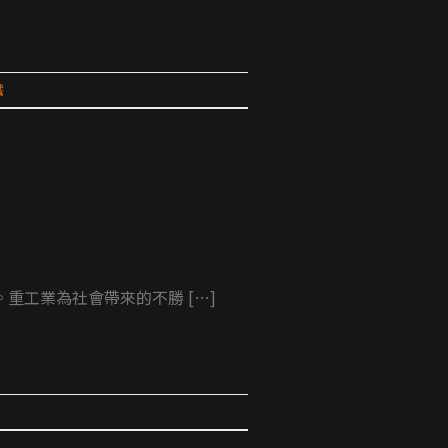
鐵
工業為社會帶來的不勝 […]