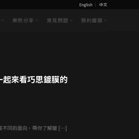
English
中文
案例分享
常見問題
預約鍍膜
置鍍膜
是羅 [...] [...]
一起來看巧思鍍膜的
同的面向，帶你了解鍍 […]