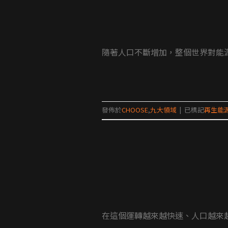
隨著人口不斷增加，整個世界對能源
發佈於
CHOOSE
,
九大領域
|
已標記
再生能
在這個運轉越來越快速、人口越來越