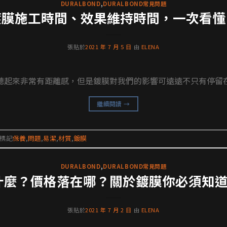
DURALBOND
,
DURALBOND常見問題
鍍膜施工時間、效果維持時間，一次看懂
張貼於
2021 年 7 月 5 日
由
ELENA
起來非常有距離感，但是鍍膜對我們的影響可遠遠不只有停留在汽
繼續閱讀
→
標記
保養
,
問題
,
易潔
,
材質
,
鍍膜
DURALBOND
,
DURALBOND常見問題
什麼？價格落在哪？關於鍍膜你必須知道
張貼於
2021 年 7 月 2 日
由
ELENA