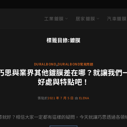
工業鍍膜
居家鍍膜
汽車鍍膜
DURALBOND案例分享
標籤目錄:
鍍膜
麼沉思者雕像都不會髒？背後功臣就是藝術裝
其學生用大理石和石膏製作的雕像，目前全世界共有46座沉思者雕像，當中有21座
DURALBOND
,
DURALBOND常見問題
繼續閱讀
→
巧思與業界其他鍍膜差在哪？就讓我們
好處與特點吧！
張貼於
2021 年 7 月 5 日
由
ELENA
就好？相信大家一定都有這樣的疑問，今天就讓巧思透過各領域不