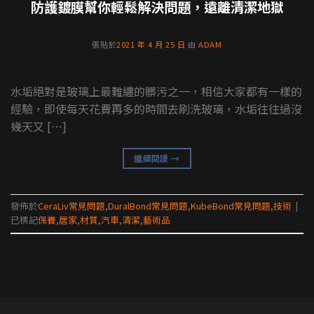
防護鍍膜幫你輕鬆解決問題，遠離清潔地獄
張貼於
2021 年 4 月 25 日
由
ADAM
水垢絕對是玻璃上最難纏的髒污之一，相信大家都有一樣的
經驗，即使每天花費再多的時間去刷洗玻璃，水垢往往過沒
幾天又 […]
繼續閱讀
→
發佈於
CeraLiv常見問題
,
DuralBond常見問題
,
KubeBond常見問題
,
技術
|
已標記
保養
,
居家
,
材質
,
汽車
,
清潔
,
藝術品