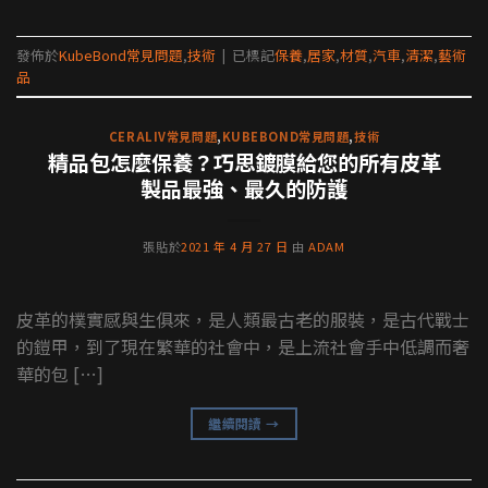
發佈於
KubeBond常見問題
,
技術
|
已標記
保養
,
居家
,
材質
,
汽車
,
清潔
,
藝術
品
CERALIV常見問題
,
KUBEBOND常見問題
,
技術
精品包怎麼保養？巧思鍍膜給您的所有皮革
製品最強、最久的防護
張貼於
2021 年 4 月 27 日
由
ADAM
皮革的樸實感與生俱來，是人類最古老的服裝，是古代戰士
的鎧甲，到了現在繁華的社會中，是上流社會手中低調而奢
華的包 […]
繼續閱讀
→