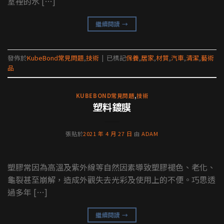
室裡的水 […]
繼續閱讀
→
發佈於
KubeBond常見問題
,
技術
|
已標記
保養
,
居家
,
材質
,
汽車
,
清潔
,
藝術
品
KUBEBOND常見問題
,
技術
塑料鍍膜
張貼於
2021 年 4 月 27 日
由
ADAM
塑膠常因為高溫及紫外線等自然因素導致塑膠褪色、老化、
龜裂甚至崩解，造成外觀失去光彩及使用上的不便。巧思透
過多年 […]
繼續閱讀
→