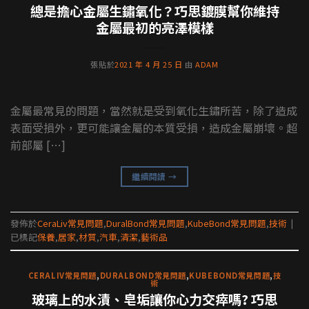
總是擔心金屬生鏽氧化？巧思鍍膜幫你維持
金屬最初的亮澤模樣
張貼於
2021 年 4 月 25 日
由
ADAM
金屬最常見的問題，當然就是受到氧化生鏽所苦，除了造成
表面受損外，更可能讓金屬的本質受損，造成金屬崩壞。超
前部屬 […]
繼續閱讀
→
發佈於
CeraLiv常見問題
,
DuralBond常見問題
,
KubeBond常見問題
,
技術
|
已標記
保養
,
居家
,
材質
,
汽車
,
清潔
,
藝術品
CERALIV常見問題
,
DURALBOND常見問題
,
KUBEBOND常見問題
,
技
術
玻璃上的水漬、皂垢讓你心力交瘁嗎? 巧思