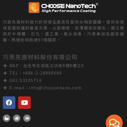
巧思先進材料致力於研發生產高性能奈米陶瓷鍍膜，提供各領
域表面防護的最佳方案，以高硬度、超薄膜技術聞名，廣泛應
用於半導體、石化、重工業、航太海事、汽車美容及居家鍍
膜，熱銷全球超過97個國家。
巧思先進材料股份有限公司
MAP：台北市北投區立功街9號8樓之6
TEL：+886-2-28969090
GUI: 53105714
E-mail：
info@choosenano.com