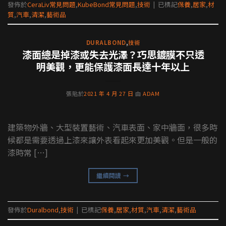
發佈於
CeraLiv常見問題
,
KubeBond常見問題
,
技術
|
已標記
保養
,
居家
,
材
質
,
汽車
,
清潔
,
藝術品
DURALBOND
,
技術
漆面總是掉漆或失去光澤？巧思鍍膜不只透
明美觀，更能保護漆面長達十年以上
張貼於
2021 年 4 月 27 日
由
ADAM
建築物外牆、大型裝置藝術、汽車表面、家中牆面，很多時
候都是需要透過上漆來讓外表看起來更加美觀。但是一般的
漆時常 […]
繼續閱讀
→
發佈於
Duralbond
,
技術
|
已標記
保養
,
居家
,
材質
,
汽車
,
清潔
,
藝術品