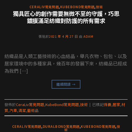
CERALIV常見問題
,
KUBEBOND常見問題
,
技術
獨具匠心的創作需要無微不至的守護，巧思
鍍膜滿足紡織對防護的所有需求
張貼於
2021 年 4 月 27 日
由
ADAM
紡織品是人類工藝技術的心血結晶，舉凡衣物、包包、以及
居家環境中的多種家具，幾百年的發展下來，紡織品已經成
為我們 […]
繼續閱讀
→
發佈於
CeraLiv常見問題
,
KubeBond常見問題
,
技術
|
已標記
保養
,
居家
,
材
質
,
汽車
,
清潔
,
藝術品
CERALIV常見問題
,
DURALBOND常見問題
,
KUBEBOND常見問題
,
技
術