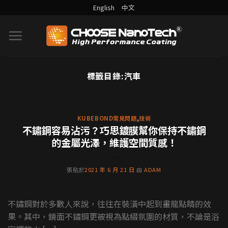
English
中文
標籤目錄:
汽車
DURALBOND案例分享
為什麼沉思者雕像都不會髒？
背後功臣就是藝術裝置鍍膜
KUBEBOND常見問題
,
技術
不鏽鋼容易沾污？巧思鍍膜幫你保持不鏽鋼
沉思者，是奧古斯特·羅丹與其學生用大理石和石
的金屬光澤，維護空間質感！
膏製作的雕像，目前全世界共有46座沉思者雕像，
當中有21座是羅 [...] [...]
張貼於
2021 年 6 月 21 日
由
ADAM
繼續閱讀
→
不鏽鋼對於多數人來說，往往在裝潢中起到畫龍點睛的效
果。其中，鏡面不鏽鋼更被視為點綴氛圍的材質，不論是浴