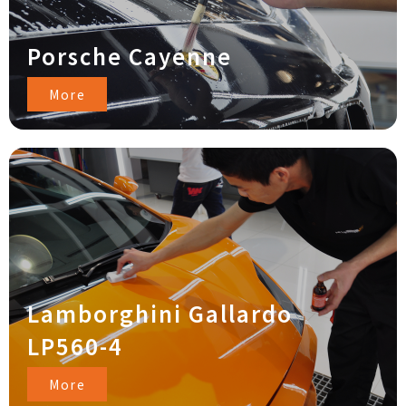
Porsche Cayenne
More
Lamborghini Gallardo
LP560-4
More