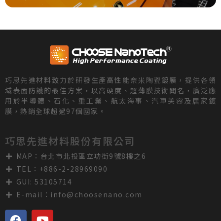
巧思先進材料致力於研發生產高性能奈米陶瓷鍍膜，提供各領
域表面防護的最佳方案，以高硬度、超薄膜技術聞名，廣泛應
用於半導體、石化、重工業、航太海事、汽車美容及居家鍍
膜，熱銷全球超過97個國家。
巧思先進材料股份有限公司
MAP：台北市北投區立功街9號8樓之6
TEL：+886-2-28969090
GUI: 53105714
E-mail：
info@choosenano.com