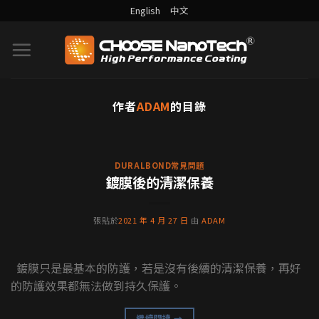
English
中文
作者
ADAM
的目錄
DURALBOND案例分享
為什麼沉思者雕像都不會髒？
背後功臣就是藝術裝置鍍膜
DURALBOND常見問題
鍍膜後的清潔保養
沉思者，是奧古斯特·羅丹與其學生用大理石和石
膏製作的雕像，目前全世界共有46座沉思者雕像，
張貼於
2021 年 4 月 27 日
由
ADAM
當中有21座是羅 [...] [...]
繼續閱讀
→
鍍膜只是最基本的防護，若是沒有後續的清潔保養，再好
的防護效果都無法做到持久保護。
繼續閱讀
→