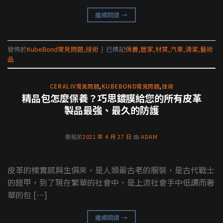
繼續閱讀
→
發佈於
KubeBond常見問題
,
技術
|
已標記
保養
,
居家
,
材質
,
汽車
,
清潔
,
藝術
品
CERALIV常見問題
,
KUBEBOND常見問題
,
技術
精品包怎麼保養？巧思鍍膜給您的所有皮革
製品最強、最久的防護
張貼於
2021 年 4 月 27 日
由
ADAM
皮革的樸實感與生俱來，是人類最古老的服裝，是古代戰士
的鎧甲，到了現在繁華的社會中，是上流社會手中低調而奢
華的包 […]
繼續閱讀
→