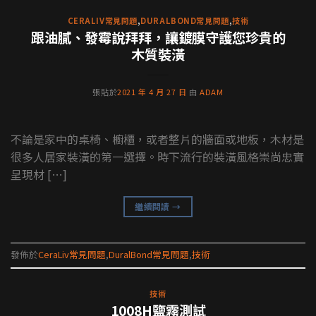
CERALIV常見問題
,
DURALBOND常見問題
,
技術
跟油膩、發霉說拜拜，讓鍍膜守護您珍貴的
木質裝潢
張貼於
2021 年 4 月 27 日
由
ADAM
不論是家中的桌椅、櫥櫃，或者整片的牆面或地板，木材是
很多人居家裝潢的第一選擇。時下流行的裝潢風格崇尚忠實
呈現材 […]
繼續閱讀
→
發佈於
CeraLiv常見問題
,
DuralBond常見問題
,
技術
技術
1008H鹽霧測試