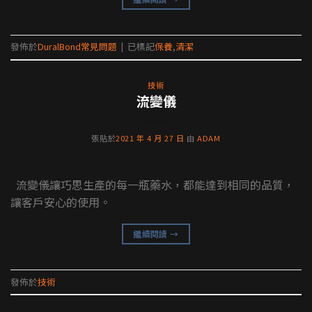
發佈於
DuralBond常見問題
|
已標記
保養
,
清潔
技術
流變儀
張貼於
2021 年 4 月 27 日
由
ADAM
流變儀讓巧思生產的每一瓶藥水，都能達到相同的品質，
讓客戶安心的使用。
繼續閱讀
→
發佈於
技術