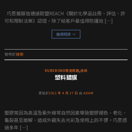
巧思鍍膜皆通過歐盟REACH《關於化學品註冊、評估、許
可和限制法案》認證，除了給客戶最佳得防護效 […]
繼續閱讀
→
發佈於
技術
KUBEBOND常見問題
,
技術
塑料鍍膜
張貼於
2021 年 4 月 27 日
由
ADAM
塑膠常因為高溫及紫外線等自然因素導致塑膠褪色、老化、
龜裂甚至崩解，造成外觀失去光彩及使用上的不便。巧思透
過多年 […]