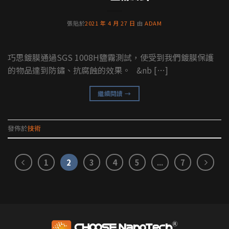
張貼於
2021 年 4 月 27 日
由
ADAM
巧思鍍膜通過SGS 1008H鹽霧測試，使受到我們鍍膜保護
的物品達到防鏽、抗腐蝕的效果。 &nb […]
繼續閱讀
→
發佈於
技術
1
2
3
4
5
...
7