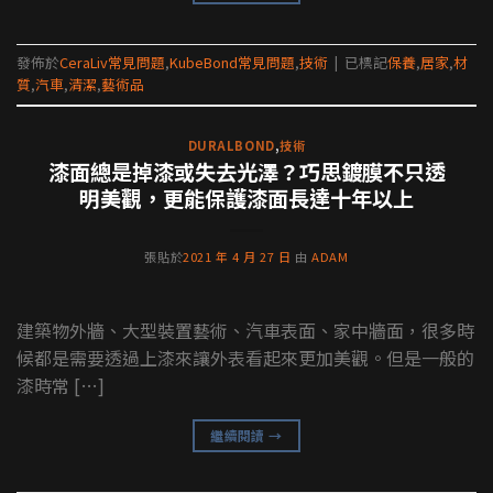
發佈於
CeraLiv常見問題
,
KubeBond常見問題
,
技術
|
已標記
保養
,
居家
,
材
質
,
汽車
,
清潔
,
藝術品
DURALBOND
,
技術
漆面總是掉漆或失去光澤？巧思鍍膜不只透
明美觀，更能保護漆面長達十年以上
張貼於
2021 年 4 月 27 日
由
ADAM
建築物外牆、大型裝置藝術、汽車表面、家中牆面，很多時
候都是需要透過上漆來讓外表看起來更加美觀。但是一般的
漆時常 […]
繼續閱讀
→