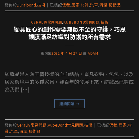
發佈於
Duralbond
,
技術
|
已標記
保養
,
居家
,
材質
,
汽車
,
清潔
,
藝術品
CERALIV常見問題
,
KUBEBOND常見問題
,
技術
獨具匠心的創作需要無微不至的守護，巧思
鍍膜滿足紡織對防護的所有需求
張貼於
2021 年 4 月 27 日
由
ADAM
紡織品是人類工藝技術的心血結晶，舉凡衣物、包包、以及
居家環境中的多種家具，幾百年的發展下來，紡織品已經成
為我們 […]
繼續閱讀
→
發佈於
CeraLiv常見問題
,
KubeBond常見問題
,
技術
|
已標記
保養
,
居家
,
材
質
,
汽車
,
清潔
,
藝術品