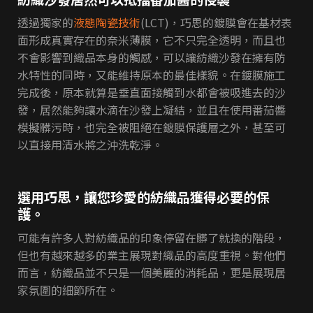
透過獨家的
液態陶瓷技術
(LCT)，巧思的鍍膜會在基材表
面形成真實存在的奈米薄膜，它不只完全透明，而且也
不會影響到織品本身的觸感，可以讓紡織沙發在擁有防
水特性的同時，又能維持原本的最佳樣貌。在鍍膜施工
完成後，原本就算是垂直面接觸到水都會被吸進去的沙
發，居然能夠讓水滴在沙發上凝結，並且在使用番茄醬
模擬髒污時，也完全被阻絕在鍍膜保護層之外，甚至可
以直接用清水將之沖洗乾淨。
選用巧思，讓您珍愛的紡織品獲得必要的保
護。
可能有許多人對紡織品的印象停留在髒了就換的階段，
但也有越來越多的業主展現對織品的高度重視。對他們
而言，紡織品並不只是一個美麗的消耗品，更是展現居
家氛圍的細節所在。