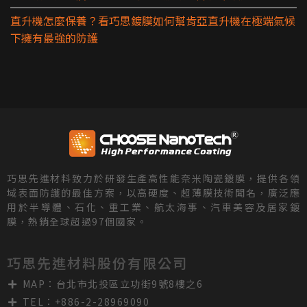
直升機怎麼保養？看巧思鍍膜如何幫肯亞直升機在極端氣候
下擁有最強的防護
巧思先進材料致力於研發生產高性能奈米陶瓷鍍膜，提供各領
域表面防護的最佳方案，以高硬度、超薄膜技術聞名，廣泛應
用於半導體、石化、重工業、航太海事、汽車美容及居家鍍
膜，熱銷全球超過97個國家。
巧思先進材料股份有限公司
MAP：台北市北投區立功街9號8樓之6
TEL：+886-2-28969090