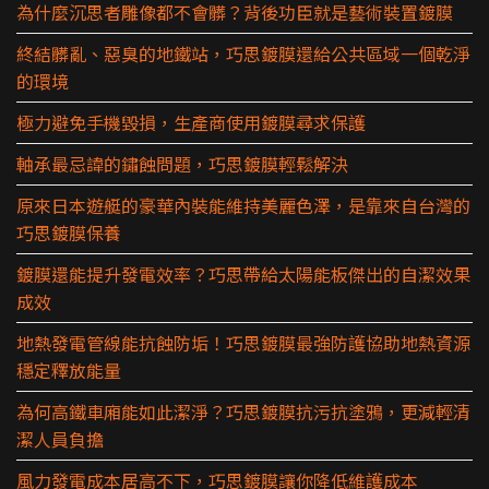
為什麼沉思者雕像都不會髒？背後功臣就是藝術裝置鍍膜
終結髒亂、惡臭的地鐵站，巧思鍍膜還給公共區域一個乾淨
的環境
極力避免手機毀損，生產商使用鍍膜尋求保護
軸承最忌諱的鏽蝕問題，巧思鍍膜輕鬆解決
原來日本遊艇的豪華內裝能維持美麗色澤，是靠來自台灣的
巧思鍍膜保養
鍍膜還能提升發電效率？巧思帶給太陽能板傑出的自潔效果
成效
地熱發電管線能抗蝕防垢！巧思鍍膜最強防護協助地熱資源
穩定釋放能量
為何高鐵車廂能如此潔淨？巧思鍍膜抗污抗塗鴉，更減輕清
潔人員負擔
風力發電成本居高不下，巧思鍍膜讓你降低維護成本