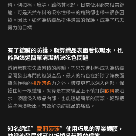
料，例如棉、麻等，雖然質地好，日常使用起來相當舒
適，可是天然布料的吸水性帶來的痛點卻也帶來很多困
擾。因此，如何為紡織品提供適當的保護，成為了巧思
努力的目標。
有了鍍膜的防護，就算織品表面看似吸水，也
能夠透過簡單清潔解決吃色問題
透過無數次失敗累積的經驗，巧思先進材料成功為紡織
品開發出專門的鍍膜產品，最大的特色在於除了讓表面
擁有極強的
排斥污染
力之外，鍍膜更可以深入內部，保
護住每一根纖維，就算是在紡織品上不慎打翻
飲料
或酒
水，液體侵入織品內部，也能透過簡單的清潔，輕鬆把
這些污漬吸出，有效解決紡織品的痛點。
知名網紅”
愛莉莎莎
”使用巧思的專業鍍膜，
紡織沙發居然可以抵擋番茄醬的侵襲