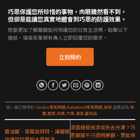
巧思保護您所珍惜的事物，肉眼雖然看不到，
但卻是能讓您真實地體會到巧思的防護效果。
想要更加了解鍍膜如何保護您的日常生活嗎，點擊以下
連結，填寫表單將有專人立即回覆您的需求。
立刻預約
這一篇已發佈於
CeraLiv常見問題
,
KubeBond常見問題
,
技術
且標記為
保
養
,
居家
,
材質
,
汽車
,
清潔
,
藝術品
.
漆面總是掉漆或失去光澤？巧
跟油膩、發霉說拜拜，讓鍍膜
思鍍膜不只透明美觀，更能保
守護您珍貴的木質裝潢