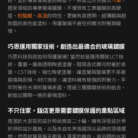
居家領域的專業玻璃鍍膜，不僅保有工業鍍膜的高硬
度、
耐酸鹼
、
高溫
的特性，更擁有高透明、超薄膜與超
耐磨的高性能塗料，保護玻璃不被任何髒污附著與破
壞。
巧思運用獨家技術，創造出最適合的玻璃鍍膜
巧思科技到底如何保護玻璃? 當然就是運用獨家LCT技
術，覆蓋一層高透明陶瓷塗層，阻隔各式髒污附著於表
面。CST技術，強化陶瓷塗層，讓塗層與玻璃更不易被
磨傷與刮傷。RBT技術，讓塗料擁有極強的附著力，牢
牢附著在光滑的玻璃表面。透過三種關鍵技術的結合，
創造出獨樹一格的最強塗料。
不只住家，飯店更是需要鍍膜保護的重點區域
座落於大安區的設計時尚旅店二十輪，擁有深受設計界
好評的設計風格，以及來自世界各國頂尖品牌的頂級選
物。然而就算是每天都有人清潔的飯店，淋浴間的水垢