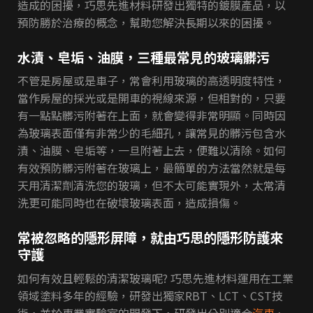
造成的困擾，巧思先進材料研發出獨特的鍍膜產品，以
預防勝於治療的概念，幫助您解決長期以來的困擾。
水漬、皂垢、油膜，三種最常見的玻璃髒污
不管是房屋或是車子，常會利用玻璃的高透明度特性，
當作房屋的採光或是開車的視線來源，但相對的，只要
有一點點髒污附著在上面，就會變得非常明顯。同時因
為玻璃表面僅有非常少的毛細孔，讓常見的髒污包含水
漬、油膜、皂垢等，一旦附著上去，便難以清除。如何
有效預防髒污附著在玻璃上，最簡單的方法當然就是每
天用清潔劑清洗您的玻璃，但不太可能實現外，太常清
洗更可能同時也在破壞玻璃表面，造成損傷。
常被忽略的隱形屏障，就由巧思的隱形防護來
守護
如何有效且輕鬆的清潔玻璃呢? 巧思先進材料運用在工業
領域塗料多年的經驗，研發出獨家RBT、LCT、CST技
術，並於專業實驗室的開發下，研發出分別適合
汽車
、