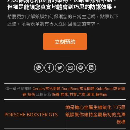
但卻是能讓您真實地體會到巧思的防護效果。
想要更加了解鍍膜如何保護您的日常生活嗎，點擊以下
連結，填寫表單將有專人立即回覆您的需求。
立刻預約
這一篇已發佈於
CeraLiv常見問題
,
DuralBond常見問題
,
KubeBond常見問
題
,
技術
且標記為
保養
,
居家
,
材質
,
汽車
,
清潔
,
藝術品
.
總是擔心金屬生鏽氧化？巧思
PORSCHE BOXSTER GTS
鍍膜幫你維持金屬最初的亮澤
模樣