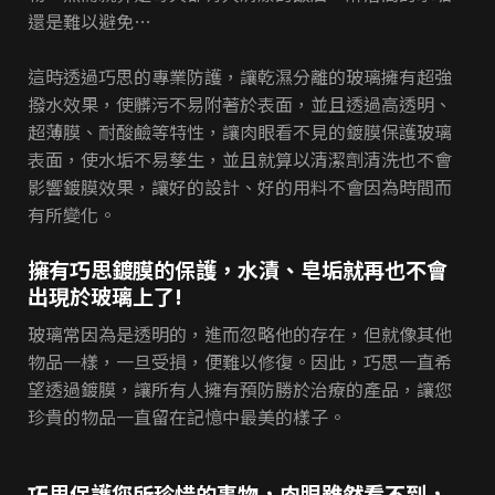
還是難以避免…
這時透過巧思的專業防護，讓乾濕分離的玻璃擁有超強
撥水效果，使髒污不易附著於表面，並且透過高透明、
超薄膜、耐酸鹼等特性，讓肉眼看不見的鍍膜保護玻璃
表面，使水垢不易孳生，並且就算以清潔劑清洗也不會
影響鍍膜效果，讓好的設計、好的用料不會因為時間而
有所變化。
擁有巧思鍍膜的保護，水漬、皂垢就再也不會
出現於玻璃上了!
玻璃常因為是透明的，進而忽略他的存在，但就像其他
物品一樣，一旦受損，便難以修復。因此，巧思一直希
望透過鍍膜，讓所有人擁有預防勝於治療的產品，讓您
珍貴的物品一直留在記憶中最美的樣子。
巧思保護您所珍惜的事物，肉眼雖然看不到，