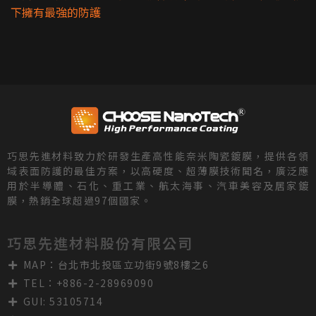
下擁有最強的防護
巧思先進材料致力於研發生產高性能奈米陶瓷鍍膜，提供各領
域表面防護的最佳方案，以高硬度、超薄膜技術聞名，廣泛應
用於半導體、石化、重工業、航太海事、汽車美容及居家鍍
膜，熱銷全球超過97個國家。
巧思先進材料股份有限公司
MAP：台北市北投區立功街9號8樓之6
TEL：+886-2-28969090
GUI: 53105714