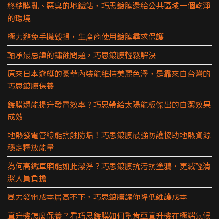
終結髒亂、惡臭的地鐵站，巧思鍍膜還給公共區域一個乾淨
的環境
極力避免手機毀損，生產商使用鍍膜尋求保護
軸承最忌諱的鏽蝕問題，巧思鍍膜輕鬆解決
原來日本遊艇的豪華內裝能維持美麗色澤，是靠來自台灣的
巧思鍍膜保養
鍍膜還能提升發電效率？巧思帶給太陽能板傑出的自潔效果
成效
地熱發電管線能抗蝕防垢！巧思鍍膜最強防護協助地熱資源
穩定釋放能量
為何高鐵車廂能如此潔淨？巧思鍍膜抗污抗塗鴉，更減輕清
潔人員負擔
風力發電成本居高不下，巧思鍍膜讓你降低維護成本
直升機怎麼保養？看巧思鍍膜如何幫肯亞直升機在極端氣候