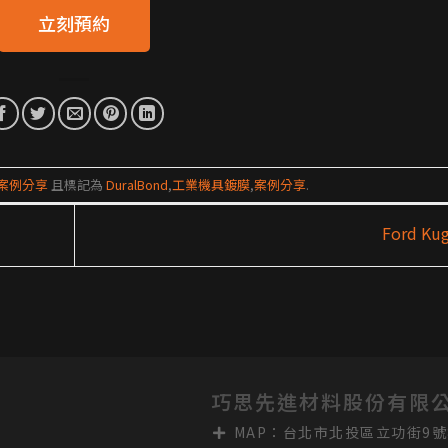
立刻預約
nd案例分享
且標記為
DuralBond
,
工業機具鍍膜
,
案例分享
.
Ford Ku
巧思先進材料股份有限
MAP：台北市北投區立功街9號