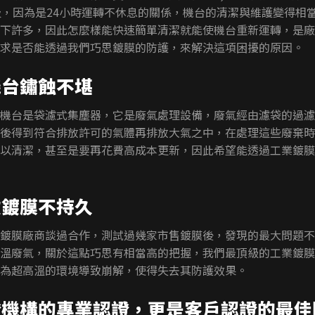
圾，因為是24小時運轉不休息的關係，機台的清潔與維護變得相
下許多，因此怎麼樣能快速簡單清潔就能使機台重新運轉，是廠
求是否能透過我們巧思鍍膜的防護，來解決這項困擾的原因。
機台鏽蝕不堪
機台是袋濾式集塵器，它是廢氣處理設備，廢氣經由濾袋的過濾
後得到符合排放許可的氣體再排放大氣之中，在處理這些廢棄時
以清潔，甚至是要再花費高成本更新，因此希望能透過工業鍍膜
致鍍膜不持久
鍍膜廠商談過合作，測試過幾家市售鍍膜後，發現的最大問題不
溫廢氣，關於這點巧思有相當高的把握，我們最頂級的工業鍍膜
為超高溫的環境導致崩解，使得失去其防護效果。
證機構的專業認證，更是客戶認證的最佳