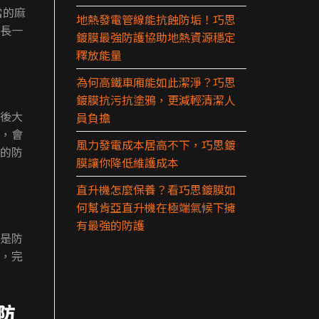
當的麻
地熱發電管線能抗蝕防垢！巧思
長一
鍍膜最強防護協助地熱資源穩定
釋放能量
為何高鐵車廂能如此潔淨？巧思
鍍膜抗污抗塗鴉，更減輕清潔人
後大
員負擔
，會
風力發電成本居高不下，巧思鍍
的防
膜讓你降低維護成本
直升機怎麼保養？看巧思鍍膜如
何幫肯亞直升機在極端氣候下擁
有最強的防護
是防
，完
防