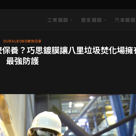
工業鍍膜
居家鍍膜
汽車鍍膜
DURALBOND案例分享
麼保養？巧思鍍膜讓八里垃圾焚化場擁
最強防護