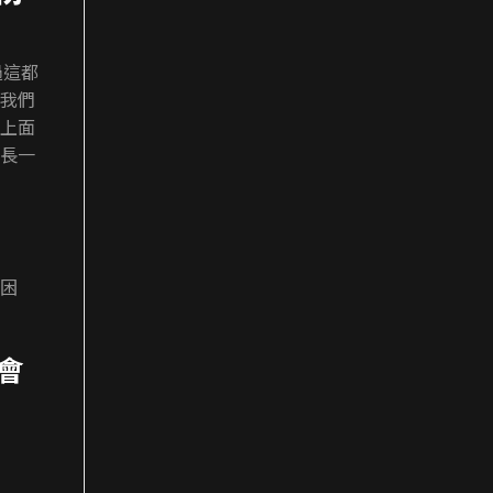
過這都
我們
上面
長一
困
會