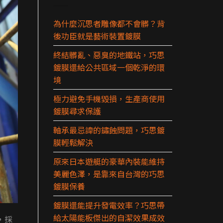
為什麼沉思者雕像都不會髒？背
後功臣就是藝術裝置鍍膜
終結髒亂、惡臭的地鐵站，巧思
鍍膜還給公共區域一個乾淨的環
境
極力避免手機毀損，生產商使用
鍍膜尋求保護
軸承最忌諱的鏽蝕問題，巧思鍍
膜輕鬆解決
原來日本遊艇的豪華內裝能維持
美麗色澤，是靠來自台灣的巧思
鍍膜保養
鍍膜還能提升發電效率？巧思帶
給太陽能板傑出的自潔效果成效
，採