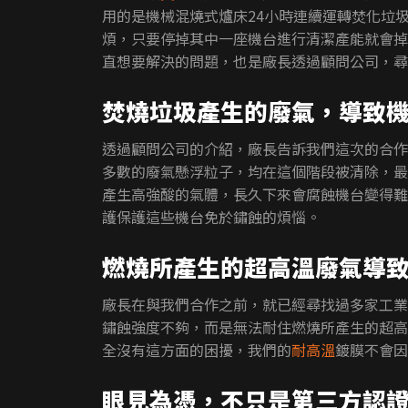
用的是機械混燒式爐床24小時連續運轉焚化垃
煩，只要停掉其中一座機台進行清潔產能就會掉
直想要解決的問題，也是廠長透過顧問公司，尋
焚燒垃圾產生的廢氣，導致
透過顧問公司的介紹，廠長告訴我們這次的合作
多數的廢氣懸浮粒子，均在這個階段被清除，最
產生高強酸的氣體，長久下來會腐蝕機台變得難
護保護這些機台免於鏽蝕的煩惱。
燃燒所產生的超高溫廢氣導
廠長在與我們合作之前，就已經尋找過多家工業
鏽蝕強度不夠，而是無法耐住燃燒所產生的超高
全沒有這方面的困擾，我們的
耐高溫
鍍膜不會因
眼見為憑，不只是第三方認