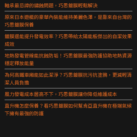
軸承最忌諱的鏽蝕問題，巧思鍍膜輕鬆解決
原來日本遊艇的豪華內裝能維持美麗色澤，是靠來自台灣的
巧思鍍膜保養
鍍膜還能提升發電效率？巧思帶給太陽能板傑出的自潔效果
成效
地熱發電管線能抗蝕防垢！巧思鍍膜最強防護協助地熱資源
穩定釋放能量
為何高鐵車廂能如此潔淨？巧思鍍膜抗污抗塗鴉，更減輕清
潔人員負擔
風力發電成本居高不下，巧思鍍膜讓你降低維護成本
直升機怎麼保養？看巧思鍍膜如何幫肯亞直升機在極端氣候
下擁有最強的防護