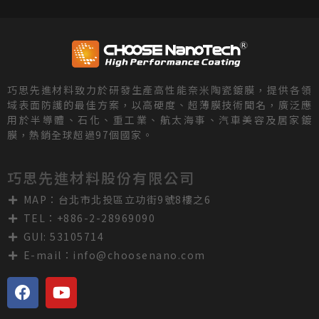
巧思先進材料致力於研發生產高性能奈米陶瓷鍍膜，提供各領
域表面防護的最佳方案，以高硬度、超薄膜技術聞名，廣泛應
用於半導體、石化、重工業、航太海事、汽車美容及居家鍍
膜，熱銷全球超過97個國家。
巧思先進材料股份有限公司
MAP：台北市北投區立功街9號8樓之6
TEL：+886-2-28969090
GUI: 53105714
E-mail：
info@choosenano.com