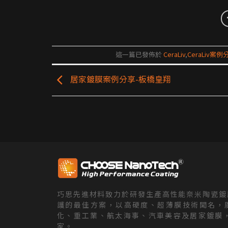
這一篇已發佈於
CeraLiv
,
CeraLiv案例
居家鍍膜案例分享-板橋皇翔
巧思先進材料致力於研發生產高性能奈米陶瓷鍍
護的最佳方案，以高硬度、超薄膜技術聞名，
化、重工業、航太海事、汽車美容及居家鍍膜，
家。