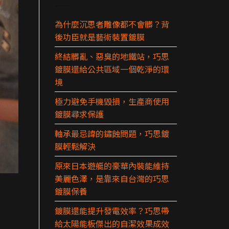
為什麼沉思者雕像都不會髒？背
後功臣就是藝術裝置鍍膜
終結髒亂、惡臭的地鐵站，巧思
鍍膜還給公共區域一個乾淨的環
境
極力避免手機毀損，生產商使用
鍍膜尋求保護
軸承最忌諱的鏽蝕問題，巧思鍍
膜輕鬆解決
原來日本遊艇的豪華內裝能維持
美麗色澤，是靠來自台灣的巧思
鍍膜保養
鍍膜還能提升發電效率？巧思帶
給太陽能板傑出的自潔效果成效