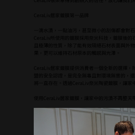
CeraLiv很榮幸得到創辦人的信任，放心讓我
CeraLiv居家鍍膜第一品牌
一滴水漬，一點油污，甚至微小的刮傷都會對石
CeraLiv所使用的鍍膜採用奈米科技，鍍膜
且極薄的性質，除了能有效隔絕石材表面與外物
果，更可以維持石材原本的觸感與光澤。
CeraLiv居家鍍膜提供消費者一個全新的選
盟的安全認證，是完全無毒且對環境無害的，還
將一直存在。透過CeraLiv奈米陶瓷鍍膜，
使用CeraLiv居家鍍膜，讓家中的污漬不再整