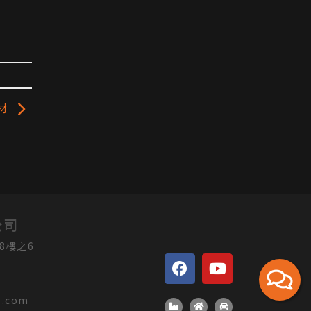
材
公司
8樓之6
o.com