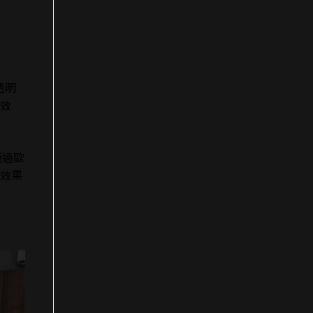
透明
效
通過歐
效果