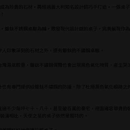
成為珍貴的石材，再經過義大利知名設計師巧手打造，一張桌子
！
，鍍鈦不銹鋼桌腳為輔，散發現代設計感的桌子，完美展現作為
過就令人印象深刻的石材之外，還有鍍鈦的不鏽鋼桌腳。
由於台灣濕氣較重，鍍鈦不鏽鋼偶爾也會出現黑色氧化物質，產生哭
材之外也有專門提供給鍍鈦不繡鋼的防護，除了杜絕黑色氧化痕跡之
子，見過不少每坪七十、八十，甚至破百萬的豪宅，裡面雍容華貴的
裝潢相比，天使之星的桌子依然是獨特的。