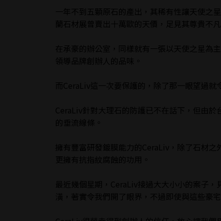
一年不到五顆原石的產出，其稀有性讓天使之星
蘭石材展曾賣出十萬歐的天價，足見其尊貴不凡
在承豪的辦公室，同樣就有一張以天使之星為主
領導品牌創辦人的品味。
而CeraLiv這一次要保護的，除了那一眼望
CeraLiv針對大理石的防護已不在話下，但
的垂流線條。
擁有豐富研發鍍膜能力的CeraLiv，除了石
更擁有抗指紋腐蝕的功用。
最近幾個星期，CeraLiv接過大大小小的案
潢，著實令我們開了眼界，不過即使與這些豪宅