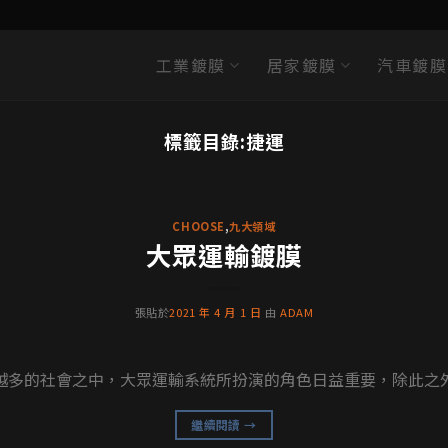
工業鍍膜
居家鍍膜
汽車鍍膜
DURALBOND案例分享
標籤目錄:
捷運
麼沉思者雕像都不會髒？背後功臣就是藝術裝
其學生用大理石和石膏製作的雕像，目前全世界共有46座沉思者雕像，當中有21座
CHOOSE
,
九大領域
繼續閱讀
→
大眾運輸鍍膜
張貼於
2021 年 4 月 1 日
由
ADAM
多的社會之中，大眾運輸系統所扮演的角色日益重要，除此之外，
繼續閱讀
→