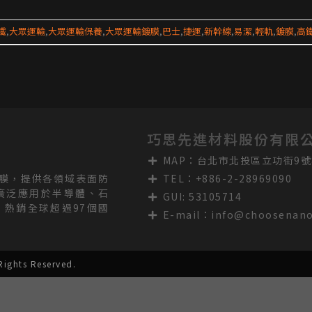
鐵
,
大眾運輸
,
大眾運輸保養
,
大眾運輸鍍膜
,
巴士
,
捷運
,
新幹線
,
易潔
,
輕軌
,
鍍膜
,
高
巧思先進材料股份有限
MAP：台北市北投區立功街9號
TEL：+886-2-28969090
膜，提供各領域表面防
廣泛應用於半導體、石
GUI: 53105714
熱銷全球超過97個國
E-mail：
info@choosenan
ights Reserved.