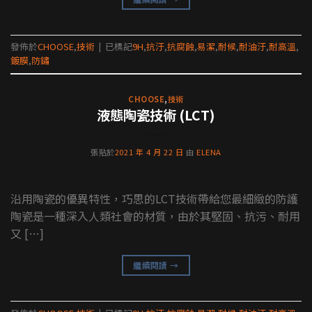
發佈於
CHOOSE
,
技術
|
已標記
9H
,
抗汙
,
抗腐蝕
,
易潔
,
耐候
,
耐油汙
,
耐高溫
,
鍍膜
,
防鏽
CHOOSE
,
技術
液態陶瓷技術 (LCT)
張貼於
2021 年 4 月 22 日
由
ELENA
沿用陶瓷的優異特性，巧思的LCT技術帶給您最細緻的防護
陶瓷是一種深入人類社會的材質，由於其堅固、抗污、耐用
又 […]
繼續閱讀
→