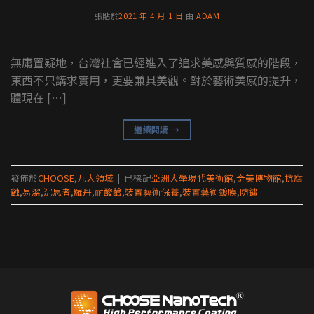
張貼於
2021 年 4 月 1 日
由
ADAM
無庸置疑地，台灣社會已經進入了追求美感與質感的階段，
東西不只講求實用，更要兼具美觀。對於藝術美感的提升，
體現在 […]
繼續閱讀
→
發佈於
CHOOSE
,
九大領域
|
已標記
亞洲大學現代美術館
,
奇美博物館
,
抗腐
蝕
,
易潔
,
沉思者
,
羅丹
,
耐酸鹼
,
裝置藝術保養
,
裝置藝術鍍膜
,
防鏽