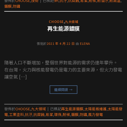
發佈於
CHOOSE
,
技術
|
已標記
9H
,
抗汙
,
抗腐蝕
,
易潔
,
耐候
,
耐油汙
,
耐高溫
,
鍍膜
,
防鏽
CHOOSE
,
九大領域
再生能源鍍膜
張貼於
2021 年 4 月 22 日
由
ELENA
隨著人口不斷增加，整個世界對能源的需求仍連年攀升。
在台灣，火力與核能發電仍是電力的主要來源，但火力發電
讓空氣 […]
繼續閱讀
→
發佈於
CHOOSE
,
九大領域
|
已標記
再生能源鍍膜
,
太陽能板維護
,
太陽能發
電
,
工業塗料
,
抗汙
,
抗腐蝕
,
易潔
,
環保
,
耐候
,
鍍膜
,
防鏽
,
風力發電