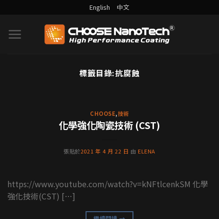
English
中文
標籤目錄:
抗腐蝕
DURALBOND案例分享
為什麼沉思者雕像都不會髒？
背後功臣就是藝術裝置鍍膜
CHOOSE
,
技術
化學強化陶瓷技術 (CST)
沉思者，是奧古斯特·羅丹與其學生用大理石和石
膏製作的雕像，目前全世界共有46座沉思者雕像，
張貼於
2021 年 4 月 22 日
由
ELENA
當中有21座是羅 [...] [...]
繼續閱讀
→
https://www.youtube.com/watch?v=kNFtlcenkSM 化學
強化技術(CST) […]
繼續閱讀
→