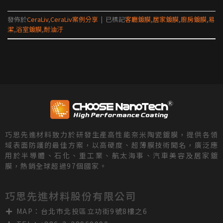
發佈於
CeraLiv
,
CeraLiv案例分享
|
已標記
客廳鍍膜
,
居家鍍膜
,
廚房鍍膜
,
易
潔
,
浴室鍍膜
,
耐油汙
巧思先進材料致力於研發生產高性能奈米陶瓷鍍膜，提供各領
域表面防護的最佳方案，以高硬度、超薄膜技術聞名，廣泛應
用於半導體、石化、重工業、航太海事、汽車美容及居家鍍
膜，熱銷全球超過97個國家。
巧思先進材料股份有限公司
MAP：台北市北投區立功街9號8樓之6