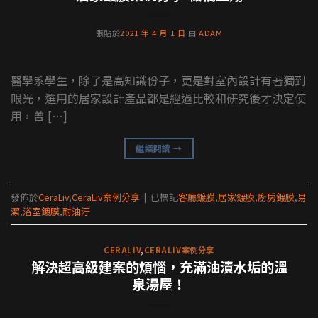
張貼於
2021 年 4 月 1 日
由
ADAM
醫學系學生，除了是高知識份子，更是對室內設計有著獨到
眼光，選用的居家設計產品都是經過比較和研究後才決定使
用，曾 […]
繼續閱讀
→
發佈於
CeraLiv
,
CeraLiv案例分享
|
已標記
客廳鍍膜
,
居家鍍膜
,
廚房鍍膜
,
易
潔
,
浴室鍍膜
,
耐油汙
CERALIV
,
CERALIV案例分享
解決超高級建案的煩惱，充滿油漬水垢的溫
泉湯屋！