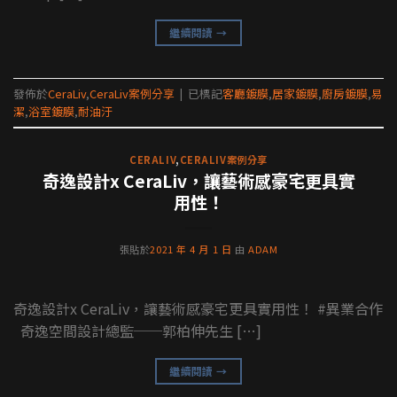
繼續閱讀
→
發佈於
CeraLiv
,
CeraLiv案例分享
|
已標記
客廳鍍膜
,
居家鍍膜
,
廚房鍍膜
,
易
潔
,
浴室鍍膜
,
耐油汙
CERALIV
,
CERALIV案例分享
奇逸設計x CeraLiv，讓藝術感豪宅更具實
用性！
張貼於
2021 年 4 月 1 日
由
ADAM
奇逸設計x CeraLiv，讓藝術感豪宅更具實用性！ #異業合作
奇逸空間設計總監──郭柏伸先生 […]
繼續閱讀
→