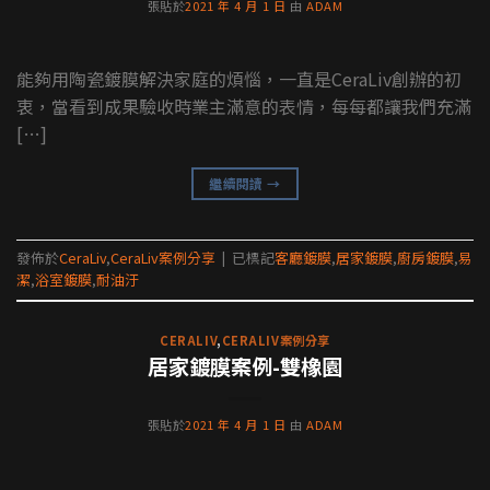
張貼於
2021 年 4 月 1 日
由
ADAM
能夠用陶瓷鍍膜解決家庭的煩惱，一直是CeraLiv創辦的初
衷，當看到成果驗收時業主滿意的表情，每每都讓我們充滿
[…]
繼續閱讀
→
發佈於
CeraLiv
,
CeraLiv案例分享
|
已標記
客廳鍍膜
,
居家鍍膜
,
廚房鍍膜
,
易
潔
,
浴室鍍膜
,
耐油汙
CERALIV
,
CERALIV案例分享
居家鍍膜案例-雙橡園
張貼於
2021 年 4 月 1 日
由
ADAM