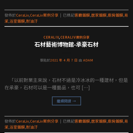
發佈於
CeraLiv
,
CeraLiv案例分享
|
已標記
客廳鍍膜
,
居家鍍膜
,
廚房鍍膜
,
易
潔
,
浴室鍍膜
,
耐油汙
CERALIV
,
CERALIV案例分享
石材藝術博物館-承豪石材
張貼於
2021 年 4 月 7 日
由
ADAM
「以前對業主來說，石材不過是冷冰冰的一種建材，但是
在承豪，石材可以是一種藝品，也可 […]
繼續閱讀
→
發佈於
CeraLiv
,
CeraLiv案例分享
|
已標記
客廳鍍膜
,
居家鍍膜
,
廚房鍍膜
,
易
潔
,
浴室鍍膜
,
耐油汙