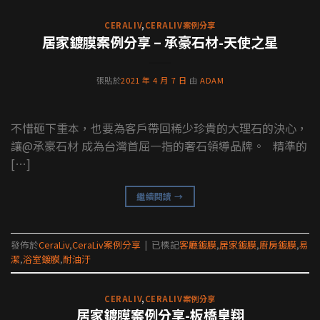
CERALIV
,
CERALIV案例分享
居家鍍膜案例分享 – 承豪石材-天使之星
張貼於
2021 年 4 月 7 日
由
ADAM
不惜砸下重本，也要為客戶帶回稀少珍貴的大理石的決心，
讓@承豪石材 成為台灣首屈一指的奢石領導品牌。 精準的
[…]
繼續閱讀
→
發佈於
CeraLiv
,
CeraLiv案例分享
|
已標記
客廳鍍膜
,
居家鍍膜
,
廚房鍍膜
,
易
潔
,
浴室鍍膜
,
耐油汙
CERALIV
,
CERALIV案例分享
居家鍍膜案例分享-板橋皇翔