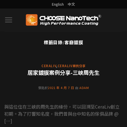
English
中文
標籤目錄:
客廳鍍膜
DURALBOND案例分享
為什麼沉思者雕像都不會髒？
背後功臣就是藝術裝置鍍膜
CERALIV
,
CERALIV案例分享
居家鍍膜案例分享-三峽周先生
沉思者，是奧古斯特·羅丹與其學生用大理石和石
膏製作的雕像，目前全世界共有46座沉思者雕像，
張貼於
2021 年 4 月 7 日
由
ADAM
當中有21座是羅 [...] [...]
繼續閱讀
→
與這位住在三峽的周先生的緣份，可以回溯至CeraLiv創立
初期。為了打響知名度，我們曾與台中知名的傢俱品牌 @
[…]