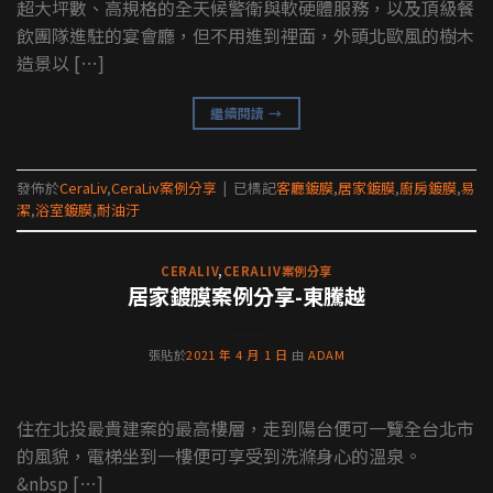
超大坪數、高規格的全天候警衛與軟硬體服務，以及頂級餐
飲團隊進駐的宴會廳，但不用進到裡面，外頭北歐風的樹木
造景以 […]
繼續閱讀
→
發佈於
CeraLiv
,
CeraLiv案例分享
|
已標記
客廳鍍膜
,
居家鍍膜
,
廚房鍍膜
,
易
潔
,
浴室鍍膜
,
耐油汙
CERALIV
,
CERALIV案例分享
居家鍍膜案例分享-東騰越
張貼於
2021 年 4 月 1 日
由
ADAM
住在北投最貴建案的最高樓層，走到陽台便可一覽全台北市
的風貌，電梯坐到一樓便可享受到洗滌身心的溫泉。
&nbsp […]