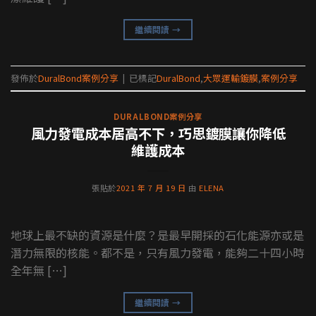
繼續閱讀
→
發佈於
DuralBond案例分享
|
已標記
DuralBond
,
大眾運輸鍍膜
,
案例分享
DURALBOND案例分享
風力發電成本居高不下，巧思鍍膜讓你降低
維護成本
張貼於
2021 年 7 月 19 日
由
ELENA
地球上最不缺的資源是什麼？是最早開採的石化能源亦或是
潛力無限的核能。都不是，只有風力發電，能夠二十四小時
全年無 […]
繼續閱讀
→