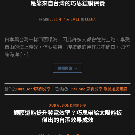
是靠來自台灣的巧思鍍膜保養
張貼於
2021 年 7 月 20 日
由
ELENA
日本與台灣一樣四面環海，因此許多人都會往海上跑，享受
自由的海上時光，但要維持一艘遊艇的運作並不簡單，如何
讓海洋 […]
繼續閱讀
→
發佈於
DuralBond案例分享
|
已標記
DuralBond
,
案例分享
,
飛機遊艇鍍膜
DURALBOND案例分享
鍍膜還能提升發電效率？巧思帶給太陽能板
傑出的自潔效果成效