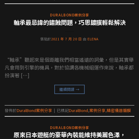
DURALBOND案例分享
軸承最忌諱的鏽蝕問題，巧思鍍膜輕鬆解決
張貼於
2021 年 7 月 20 日
由
ELENA
“軸承”聽起來是個距離我們相當遙遠的詞彙，但是其實舉
凡會用到引擎的機具，對於協調各機械組運作來說，軸承都
扮演著 […]
繼續閱讀
→
發佈於
DuralBond案例分享
|
已標記
DuralBond
,
案例分享
,
精密儀器鍍膜
DURALBOND案例分享
原來日本遊艇的豪華內裝能維持美麗色澤，