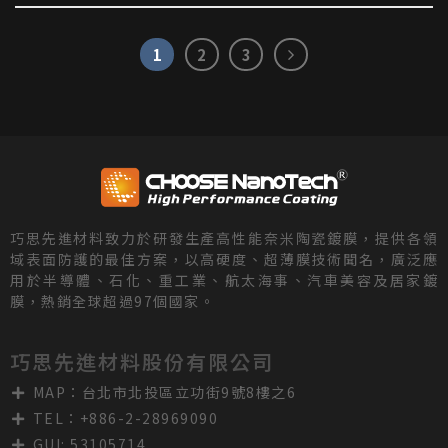
1
2
3
巧思先進材料致力於研發生產高性能奈米陶瓷鍍膜，提供各領
域表面防護的最佳方案，以高硬度、超薄膜技術聞名，廣泛應
用於半導體、石化、重工業、航太海事、汽車美容及居家鍍
膜，熱銷全球超過97個國家。
巧思先進材料股份有限公司
MAP：台北市北投區立功街9號8樓之6
TEL：+886-2-28969090
GUI: 53105714