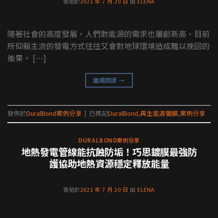
張貼於
2021 年 7 月 20 日
由
ELENA
隨著社會的高度發展，人們對能源的需求也屢創新高，目前
所仰賴主流的發電方式往往又會對地球環境造成難以挽回的
後果。 […]
繼續閱讀
→
發佈於
DuralBond案例分享
|
已標記
DuralBond
,
再生能源鍍膜
,
案例分享
DURALBOND案例分享
地熱發電管線能抗蝕防垢！巧思鍍膜最強防
護協助地熱資源穩定釋放能量
張貼於
2021 年 7 月 20 日
由
ELENA