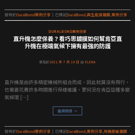
發佈於
DuralBond案例分享
|
已標記
DuralBond
,
再生能源鍍膜
,
案例分享
DURALBOND案例分享
直升機怎麼保養？看巧思鍍膜如何幫肯亞直
升機在極端氣候下擁有最強的防護
張貼於
2021 年 7 月 19 日
由
ELENA
直升機是由許多精密機械所組合而成，因此就算沒有飛行，
也需要花費許多時間進行保樣維護，更何況在肯亞這種多變
氣候環 […]
繼續閱讀
→
發佈於
DuralBond案例分享
|
已標記
DuralBond
,
案例分享
,
飛機遊艇鍍膜