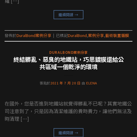
羅 […]
繼續閱讀
→
發佈於
DuralBond案例分享
|
已標記
DuralBond
,
案例分享
,
藝術裝置鍍膜
DURALBOND案例分享
終結髒亂、惡臭的地鐵站，巧思鍍膜還給公
共區域一個乾淨的環境
張貼於
2021 年 7 月 20 日
由
ELENA
在國外，您是否進到地鐵站就覺得髒亂不已呢？其實地鐵公
司注意到了，只是因為清潔維護的費時費力，讓他們無法及
時清理 […]
繼續閱讀
→