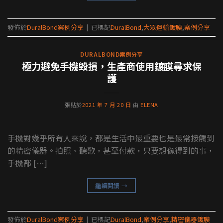
發佈於
DuralBond案例分享
|
已標記
DuralBond
,
大眾運輸鍍膜
,
案例分享
DURALBOND案例分享
極力避免手機毀損，生產商使用鍍膜尋求保
護
張貼於
2021 年 7 月 20 日
由
ELENA
手機對幾乎所有人來說，都是生活中最重要也是最常接觸到
的精密儀器。拍照、聽歌，甚至付款，只要想像得到的事，
手機都 […]
繼續閱讀
→
發佈於
DuralBond案例分享
|
已標記
DuralBond
,
案例分享
,
精密儀器鍍膜