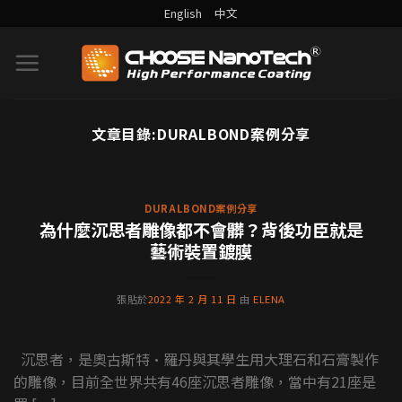
English
中文
文章目錄:
DURALBOND案例分享
DURALBOND案例分享
為什麼沉思者雕像都不會髒？
背後功臣就是藝術裝置鍍膜
DURALBOND案例分享
為什麼沉思者雕像都不會髒？背後功臣就是
沉思者，是奧古斯特·羅丹與其學生用大理石和石
藝術裝置鍍膜
膏製作的雕像，目前全世界共有46座沉思者雕像，
當中有21座是羅 [...] [...]
張貼於
2022 年 2 月 11 日
由
ELENA
繼續閱讀
→
沉思者，是奧古斯特·羅丹與其學生用大理石和石膏製作
的雕像，目前全世界共有46座沉思者雕像，當中有21座是