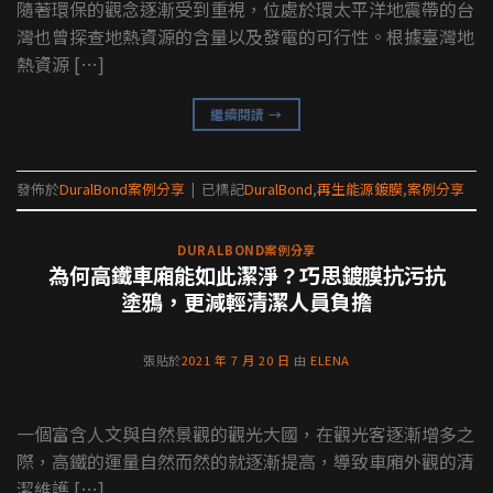
隨著環保的觀念逐漸受到重視，位處於環太平洋地震帶的台
灣也曾探查地熱資源的含量以及發電的可行性。根據臺灣地
熱資源 […]
繼續閱讀
→
發佈於
DuralBond案例分享
|
已標記
DuralBond
,
再生能源鍍膜
,
案例分享
DURALBOND案例分享
為何高鐵車廂能如此潔淨？巧思鍍膜抗污抗
塗鴉，更減輕清潔人員負擔
張貼於
2021 年 7 月 20 日
由
ELENA
一個富含人文與自然景觀的觀光大國，在觀光客逐漸增多之
際，高鐵的運量自然而然的就逐漸提高，導致車廂外觀的清
潔維護 […]