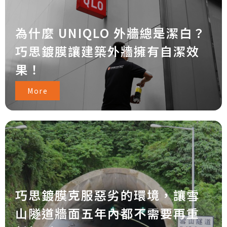
為什麼 UNIQLO 外牆總是潔白？
巧思鍍膜讓建築外牆擁有自潔效
果！
More
巧思鍍膜克服惡劣的環境，讓雪
山隧道牆面五年內都不需要再重