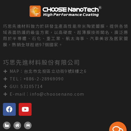
巧思先進材料致力於研發生產高性能奈米陶瓷鍍膜，提供各領
域表面防護的最佳方案，以高硬度、超薄膜技術聞名，廣泛應
用於半導體、石化、重工業、航太海事、汽車美容及居家鍍
膜，熱銷全球超過97個國家。
巧思先進材料股份有限公司
MAP：台北市北投區立功街9號8樓之6
TEL：+886-2-28969090
GUI: 53105714
E-mail：
info@choosenano.com